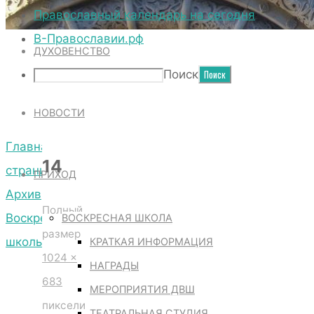
ТЕРРИТОРИЯ СОБОРА
Православный календарь на сегодня
В-Православии.рф
ДУХОВЕНСТВО
14
Поиск
НОВОСТИ
Главная
14
страница
ПРИХОД
Архив
Полный
Воскресной
ВОСКРЕСНАЯ ШКОЛА
размер
школы
КРАТКАЯ ИНФОРМАЦИЯ
1024 ×
14
НАГРАДЫ
683
МЕРОПРИЯТИЯ ДВШ
пиксели
ТЕАТРАЛЬНАЯ СТУДИЯ