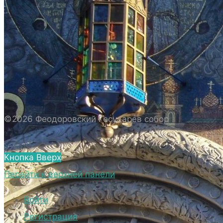
ИСТОРИЯ СОБОРА
ИСТОРИЯ ФЕОДОРОВСКОГО ГОСУДАРЕВА
СОБОРА
ПОЛОЖЕНИЕ И ВНУТРЕННИЙ
РАСПОРЯДОК СОБОРА
БИОГРАФИЧЕСКИЕ ДАННЫЕ
СВЯЩЕННОСЛУЖИТЕЛЕЙ СОБОРА.
©2026 Феодоровский Государев собор
ВНЕШНИЙ ВИД
ВНЕШНИЙ ВИД СОБОРА
Кнопка Вверх
ВЕРХНИЙ ХРАМ ФЕОДОРОВСКОГО
Перейти к верхней панели
ГОСУДАРЕВА СОБОРА
НИЖНИЙ ХРАМ ФЕОДОРОВСКОГО
Войти
ГОСУДАРЕВА СОБОРА
Регистрация