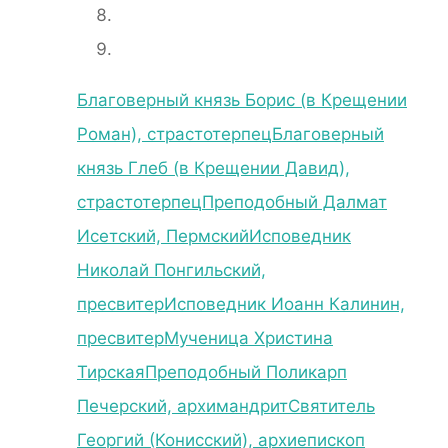
Благоверный князь Борис (в Крещении
Роман), страстотерпец
Благоверный
князь Глеб (в Крещении Давид),
страстотерпец
Преподобный Далмат
Исетский, Пермский
Исповедник
Николай Понгильский,
пресвитер
Исповедник Иоанн Калинин,
пресвитер
Мученица Христина
Тирская
Преподобный Поликарп
Печерский, архимандрит
Святитель
Георгий (Конисский), архиепископ