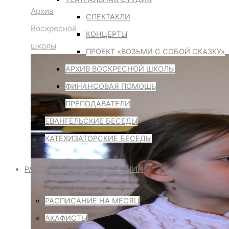
Архив
СПЕКТАКЛИ
Воскресной
КОНЦЕРТЫ
школы
ПРОЕКТ «ВОЗЬМИ С СОБОЙ СКАЗКУ»
АРХИВ ВОСКРЕСНОЙ ШКОЛЫ
ФИНАНСОВАЯ ПОМОЩЬ
ПРЕПОДАВАТЕЛИ
ЕВАНГЕЛЬСКИЕ БЕСЕДЫ
КАТЕХИЗАТОРСКИЕ БЕСЕДЫ
РАСПИСАНИЕ БОГОСЛУЖЕНИЙ
РАСПИСАНИЕ НА МЕСЯЦ
АКАФИСТЫ