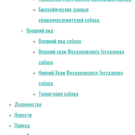
Биографические данные
священнослужителей собора.
Внешний вид
Внешний вид собора
Верхний храм Феодоровского Государева
собора
Нижний Храм Феодоровского Государева
собора
Территория собора
Духовенство
Новости
Приход