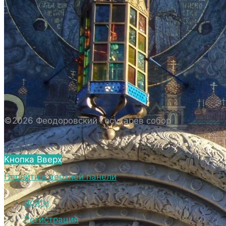
ИСТОРИЯ СОБОРА
ИСТОРИЯ ФЕОДОРОВСКОГО ГОСУДАРЕВА
СОБОРА
ПОЛОЖЕНИЕ И ВНУТРЕННИЙ
РАСПОРЯДОК СОБОРА
БИОГРАФИЧЕСКИЕ ДАННЫЕ
СВЯЩЕННОСЛУЖИТЕЛЕЙ СОБОРА.
©2026 Феодоровский Государев собор
ВНЕШНИЙ ВИД
ВНЕШНИЙ ВИД СОБОРА
Кнопка Вверх
ВЕРХНИЙ ХРАМ ФЕОДОРОВСКОГО
Перейти к верхней панели
ГОСУДАРЕВА СОБОРА
НИЖНИЙ ХРАМ ФЕОДОРОВСКОГО
Войти
ГОСУДАРЕВА СОБОРА
Регистрация