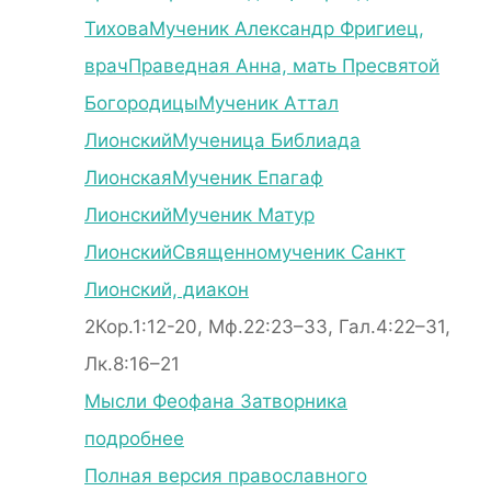
Тихова
Мученик Александр Фригиец,
врач
Праведная Анна, мать Пресвятой
Богородицы
Мученик Аттал
Лионский
Мученица Библиада
Лионская
Мученик Епагаф
Лионский
Мученик Матур
Лионский
Священномученик Санкт
Лионский, диакон
2Кор.1:12-20, Мф.22:23–33, Гал.4:22–31,
Лк.8:16–21
Мысли Феофана Затворника
подробнее
Полная версия православного