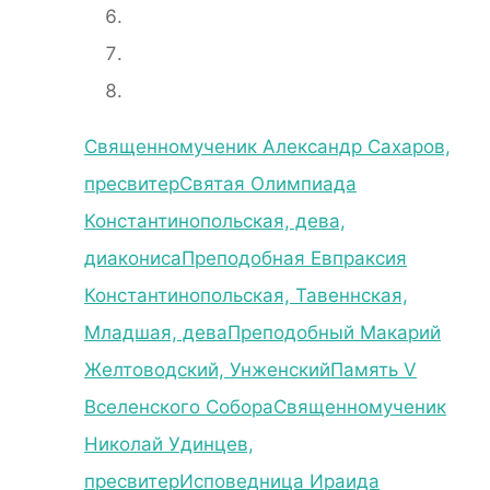
Священномученик Александр Сахаров,
пресвитер
Святая Олимпиада
Константинопольская, дева,
диакониса
Преподобная Евпраксия
Константинопольская, Тавеннская,
Младшая, дева
Преподобный Макарий
Желтоводский, Унженский
Память V
Вселенского Собора
Священномученик
Николай Удинцев,
пресвитер
Исповедница Ираида