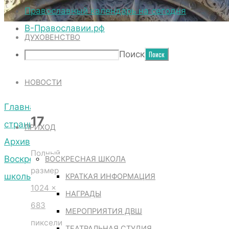
ТЕРРИТОРИЯ СОБОРА
Православный календарь на сегодня
В-Православии.рф
ДУХОВЕНСТВО
17
Поиск
НОВОСТИ
Главная
17
страница
ПРИХОД
Архив
Полный
Воскресной
ВОСКРЕСНАЯ ШКОЛА
размер
школы
КРАТКАЯ ИНФОРМАЦИЯ
1024 ×
17
НАГРАДЫ
683
МЕРОПРИЯТИЯ ДВШ
пиксели
ТЕАТРАЛЬНАЯ СТУДИЯ