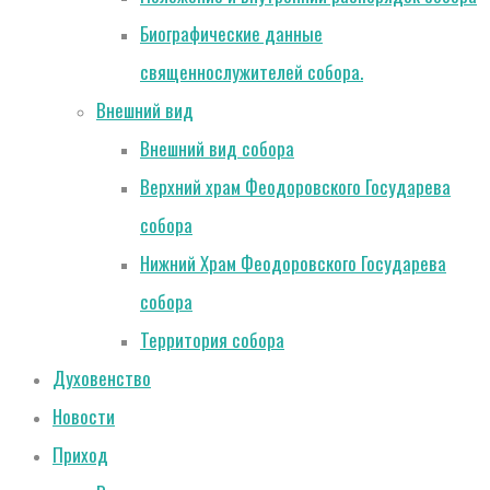
Биографические данные
священнослужителей собора.
Внешний вид
Внешний вид собора
Верхний храм Феодоровского Государева
собора
Нижний Храм Феодоровского Государева
собора
Территория собора
Духовенство
Новости
Приход