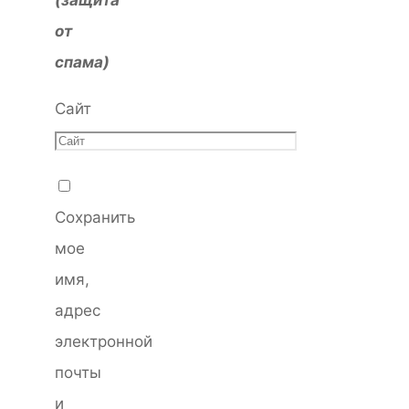
(защита
от
спама)
Сайт
Сохранить
мое
имя,
адрес
электронной
почты
и