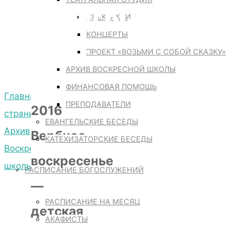
ИСААКИЕВСКОМ
СПЕКТАКЛИ
КОНЦЕРТЫ
СОБОРЕ.
ПРОЕКТ «ВОЗЬМИ С СОБОЙ СКАЗКУ»
АРХИВ ВОСКРЕСНОЙ ШКОЛЫ
ФИНАНСОВАЯ ПОМОЩЬ
Главная
ПРЕПОДАВАТЕЛИ
2016
страница
ЕВАНГЕЛЬСКИЕ БЕСЕДЫ
Архив
Вербное
КАТЕХИЗАТОРСКИЕ БЕСЕДЫ
Воскресной
воскресенье
школы
РАСПИСАНИЕ БОГОСЛУЖЕНИЙ
—
2016
Вербное
РАСПИСАНИЕ НА МЕСЯЦ
детская
воскресенье
АКАФИСТЫ