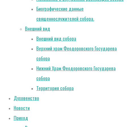
Биографические данные
священнослужителей собора.
Внешний вид
Внешний вид собора
Верхний храм Феодоровского Государева
собора
Нижний Храм Феодоровского Государева
собора
Территория собора
Духовенство
Новости
Приход