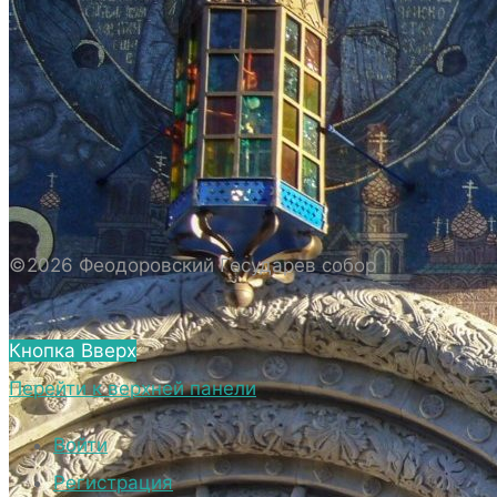
ИСТОРИЯ СОБОРА
ИСТОРИЯ ФЕОДОРОВСКОГО ГОСУДАРЕВА
СОБОРА
ПОЛОЖЕНИЕ И ВНУТРЕННИЙ
РАСПОРЯДОК СОБОРА
БИОГРАФИЧЕСКИЕ ДАННЫЕ
СВЯЩЕННОСЛУЖИТЕЛЕЙ СОБОРА.
©2026 Феодоровский Государев собор
ВНЕШНИЙ ВИД
ВНЕШНИЙ ВИД СОБОРА
Кнопка Вверх
ВЕРХНИЙ ХРАМ ФЕОДОРОВСКОГО
Перейти к верхней панели
ГОСУДАРЕВА СОБОРА
НИЖНИЙ ХРАМ ФЕОДОРОВСКОГО
Войти
ГОСУДАРЕВА СОБОРА
Регистрация