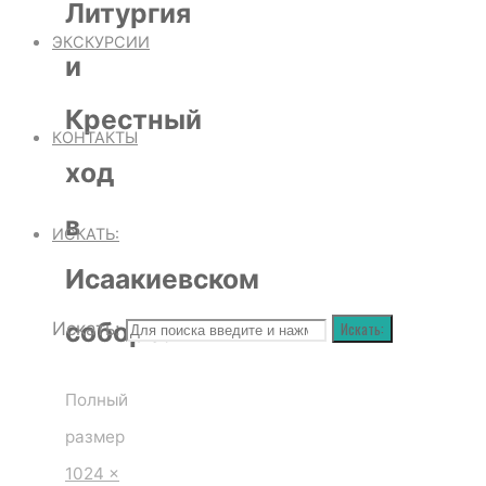
Литургия
—
ЭКСКУРСИИ
детская
и
Литургия
Крестный
и
КОНТАКТЫ
Крестный
ход
ход в
в
Исаакиевском
ИСКАТЬ:
соборе.
Исаакиевском
соборе.
Искать:
Искать:
Полный
размер
1024 ×