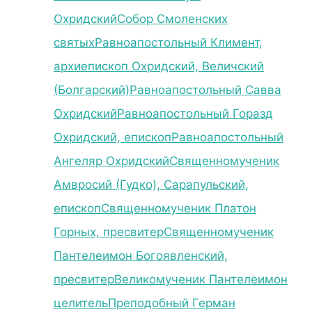
Охридский
Собор Смоленских
святых
Равноапостольный Климент,
архиепископ Охридский, Величский
(Болгарский)
Равноапостольный Савва
Охридский
Равноапостольный Горазд
Охридский, епископ
Равноапостольный
Ангеляр Охридский
Священномученик
Амвросий (Гудко), Сарапульский,
епископ
Священномученик Платон
Горных, пресвитер
Священномученик
Пантелеимон Богоявленский,
пресвитер
Великомученик Пантелеимон
целитель
Преподобный Герман