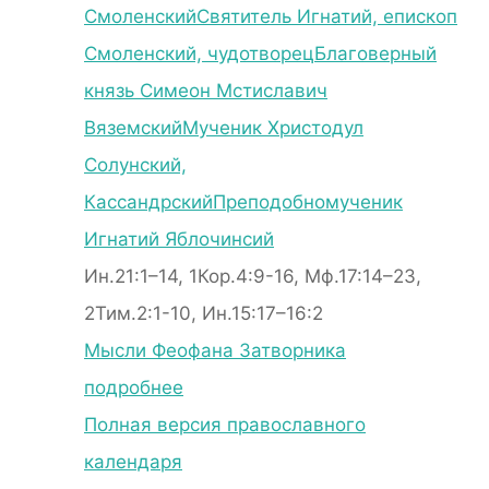
Смоленский
Святитель Игнатий, епископ
Смоленский, чудотворец
Благоверный
князь Симеон Мстиславич
Вяземский
Мученик Христодул
Солунский,
Кассандрский
Преподобномученик
Игнатий Яблочинсий
Ин.21:1–14, 1Кор.4:9-16, Мф.17:14–23,
2Тим.2:1-10, Ин.15:17–16:2
Мысли Феофана Затворника
подробнее
Полная версия православного
календаря