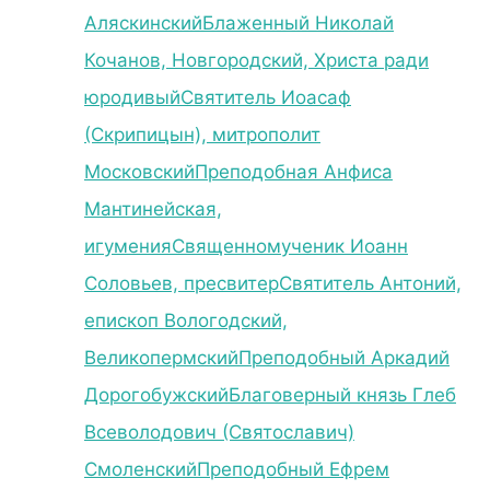
Аляскинский
Блаженный Николай
Кочанов, Новгородский, Христа ради
юродивый
Святитель Иоасаф
(Скрипицын), митрополит
Московский
Преподобная Анфиса
Мантинейская,
игумения
Священномученик Иоанн
Соловьев, пресвитер
Святитель Антоний,
епископ Вологодский,
Великопермский
Преподобный Аркадий
Дорогобужский
Благоверный князь Глеб
Всеволодович (Святославич)
Смоленский
Преподобный Ефрем