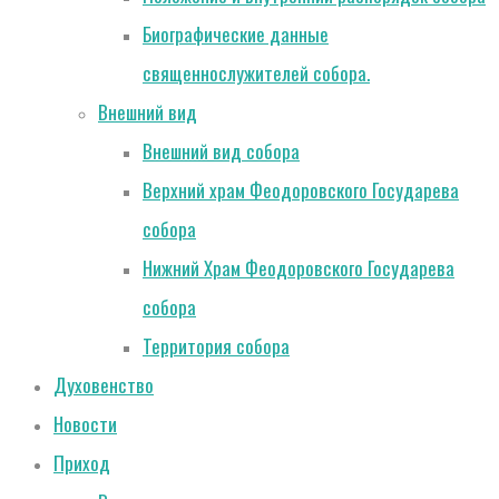
Биографические данные
священнослужителей собора.
Внешний вид
Внешний вид собора
Верхний храм Феодоровского Государева
собора
Нижний Храм Феодоровского Государева
собора
Территория собора
Духовенство
Новости
Приход