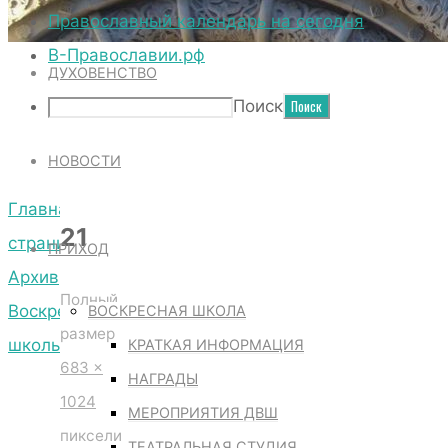
ТЕРРИТОРИЯ СОБОРА
Православный календарь на сегодня
В-Православии.рф
ДУХОВЕНСТВО
21
Поиск
НОВОСТИ
Главная
21
страница
ПРИХОД
Архив
Полный
Воскресной
ВОСКРЕСНАЯ ШКОЛА
размер
школы
КРАТКАЯ ИНФОРМАЦИЯ
683 ×
21
НАГРАДЫ
1024
МЕРОПРИЯТИЯ ДВШ
пиксели
ТЕАТРАЛЬНАЯ СТУДИЯ