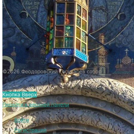
ИСТОРИЯ СОБОРА
ИСТОРИЯ ФЕОДОРОВСКОГО ГОСУДАРЕВА
СОБОРА
ПОЛОЖЕНИЕ И ВНУТРЕННИЙ
РАСПОРЯДОК СОБОРА
БИОГРАФИЧЕСКИЕ ДАННЫЕ
СВЯЩЕННОСЛУЖИТЕЛЕЙ СОБОРА.
©2026 Феодоровский Государев собор
ВНЕШНИЙ ВИД
ВНЕШНИЙ ВИД СОБОРА
Кнопка Вверх
ВЕРХНИЙ ХРАМ ФЕОДОРОВСКОГО
Перейти к верхней панели
ГОСУДАРЕВА СОБОРА
НИЖНИЙ ХРАМ ФЕОДОРОВСКОГО
Войти
ГОСУДАРЕВА СОБОРА
Регистрация