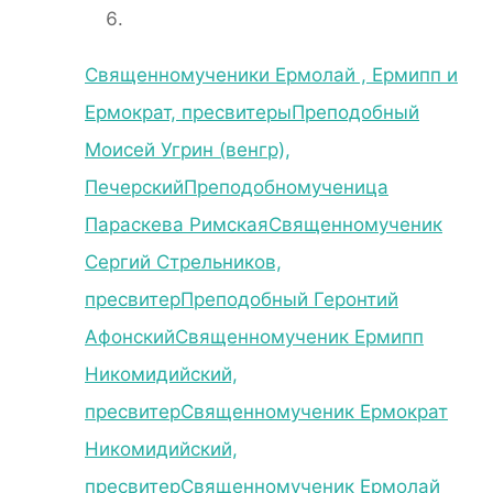
Священномученики Ермолай , Ермипп и
Ермократ, пресвитеры
Преподобный
Моисей Угрин (венгр),
Печерский
Преподобномученица
Параскева Римская
Священномученик
Сергий Стрельников,
пресвитер
Преподобный Геронтий
Афонский
Священномученик Ермипп
Никомидийский,
пресвитер
Священномученик Ермократ
Никомидийский,
пресвитер
Священномученик Ермолай