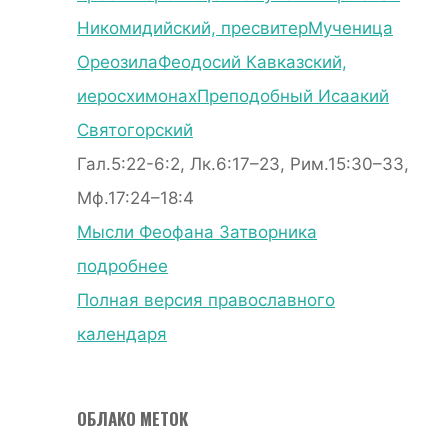
Никомидийский, пресвитер
Мученица
Ореозила
Феодосий Кавказский,
иеросхимонах
Преподобный Исаакий
Святогорский
Гал.5:22-6:2, Лк.6:17–23, Рим.15:30–33,
Мф.17:24–18:4
Мысли Феофана Затворника
подробнее
Полная версия православного
календаря
ОБЛАКО МЕТОК