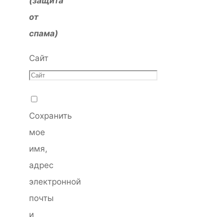
(защита
от
спама)
Сайт
Сохранить
мое
имя,
адрес
электронной
почты
и