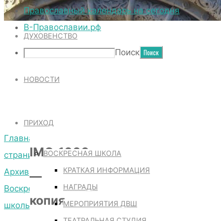
ТЕРРИТОРИЯ СОБОРА
Православный календарь на сегодня
В-Православии.рф
ДУХОВЕНСТВО
IMG_1000 —
Поиск
НОВОСТИ
КОПИЯ
ПРИХОД
Главная
IMG_1000
ВОСКРЕСНАЯ ШКОЛА
страница
КРАТКАЯ ИНФОРМАЦИЯ
Архив
—
НАГРАДЫ
Воскресной
копия
МЕРОПРИЯТИЯ ДВШ
школы
ТЕАТРАЛЬНАЯ СТУДИЯ