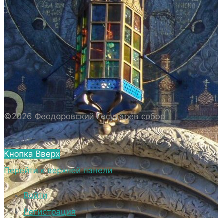
ИСТОРИЯ СОБОРА
ИСТОРИЯ ФЕОДОРОВСКОГО ГОСУДАРЕВА
СОБОРА
ПОЛОЖЕНИЕ И ВНУТРЕННИЙ
РАСПОРЯДОК СОБОРА
БИОГРАФИЧЕСКИЕ ДАННЫЕ
СВЯЩЕННОСЛУЖИТЕЛЕЙ СОБОРА.
©2026 Феодоровский Государев собор
ВНЕШНИЙ ВИД
ВНЕШНИЙ ВИД СОБОРА
Кнопка Вверх
ВЕРХНИЙ ХРАМ ФЕОДОРОВСКОГО
Перейти к верхней панели
ГОСУДАРЕВА СОБОРА
НИЖНИЙ ХРАМ ФЕОДОРОВСКОГО
Войти
ГОСУДАРЕВА СОБОРА
Регистрация