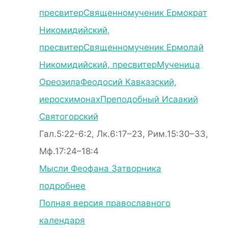
пресвитер
Священномученик Ермократ
Никомидийский,
пресвитер
Священномученик Ермолай
Никомидийский, пресвитер
Мученица
Ореозила
Феодосий Кавказский,
иеросхимонах
Преподобный Исаакий
Святогорский
Гал.5:22-6:2, Лк.6:17–23, Рим.15:30–33,
Мф.17:24–18:4
Мысли Феофана Затворника
подробнее
Полная версия православного
календаря