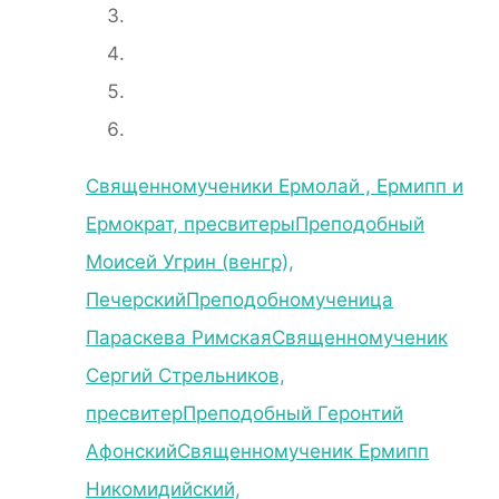
Священномученики Ермолай , Ермипп и
Ермократ, пресвитеры
Преподобный
Моисей Угрин (венгр),
Печерский
Преподобномученица
Параскева Римская
Священномученик
Сергий Стрельников,
пресвитер
Преподобный Геронтий
Афонский
Священномученик Ермипп
Никомидийский,