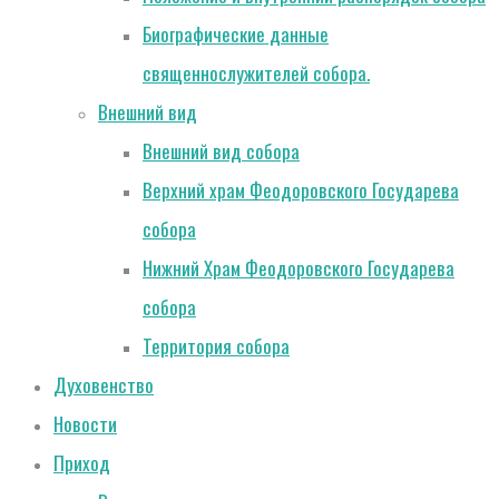
Биографические данные
священнослужителей собора.
Внешний вид
Внешний вид собора
Верхний храм Феодоровского Государева
собора
Нижний Храм Феодоровского Государева
собора
Территория собора
Духовенство
Новости
Приход