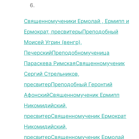
Священномученики Ермолай , Ермипп и
Ермократ, пресвитеры
Преподобный
Моисей Угрин (венгр),
Печерский
Преподобномученица
Параскева Римская
Священномученик
Сергий Стрельников,
пресвитер
Преподобный Геронтий
Афонский
Священномученик Ермипп
Никомидийский,
пресвитер
Священномученик Ермократ
Никомидийский,
пресвитер
Священномученик Ермолай