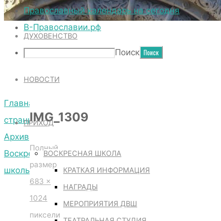
ТЕРРИТОРИЯ СОБОРА
Православный календарь на сегодня
В-Православии.рф
ДУХОВЕНСТВО
IMG_1309
Поиск
НОВОСТИ
Главная
IMG_1309
страница
ПРИХОД
Архив
Полный
Воскресной
ВОСКРЕСНАЯ ШКОЛА
размер
школы
КРАТКАЯ ИНФОРМАЦИЯ
683 ×
IMG_1309
НАГРАДЫ
1024
МЕРОПРИЯТИЯ ДВШ
пиксели
ТЕАТРАЛЬНАЯ СТУДИЯ