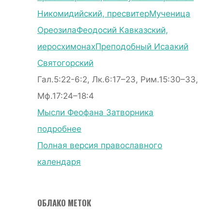
Никомидийский, пресвитер
Мученица
Ореозила
Феодосий Кавказский,
иеросхимонах
Преподобный Исаакий
Святогорский
Гал.5:22-6:2, Лк.6:17–23, Рим.15:30–33,
Мф.17:24–18:4
Мысли Феофана Затворника
подробнее
Полная версия православного
календаря
ОБЛАКО МЕТОК