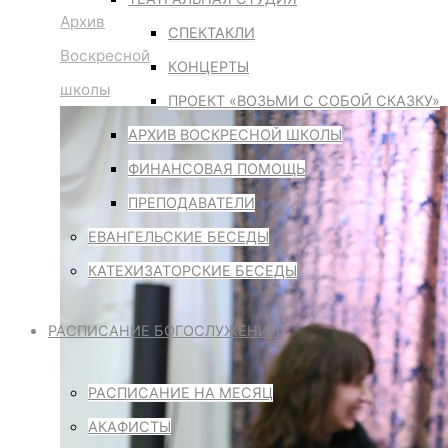
Архив
СПЕКТАКЛИ
Воскресной
КОНЦЕРТЫ
школы
ПРОЕКТ «ВОЗЬМИ С СОБОЙ СКАЗКУ»
АРХИВ ВОСКРЕСНОЙ ШКОЛЫ
ФИНАНСОВАЯ ПОМОЩЬ
ПРЕПОДАВАТЕЛИ
ЕВАНГЕЛЬСКИЕ БЕСЕДЫ
КАТЕХИЗАТОРСКИЕ БЕСЕДЫ
РАСПИСАНИЕ БОГОСЛУЖЕНИЙ
РАСПИСАНИЕ НА МЕСЯЦ
АКАФИСТЫ