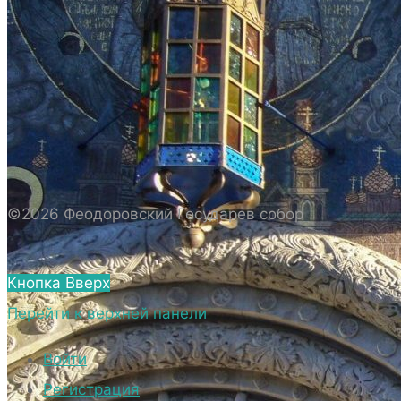
ИСТОРИЯ СОБОРА
ИСТОРИЯ ФЕОДОРОВСКОГО ГОСУДАРЕВА
СОБОРА
ПОЛОЖЕНИЕ И ВНУТРЕННИЙ
РАСПОРЯДОК СОБОРА
БИОГРАФИЧЕСКИЕ ДАННЫЕ
СВЯЩЕННОСЛУЖИТЕЛЕЙ СОБОРА.
©2026 Феодоровский Государев собор
ВНЕШНИЙ ВИД
ВНЕШНИЙ ВИД СОБОРА
Кнопка Вверх
ВЕРХНИЙ ХРАМ ФЕОДОРОВСКОГО
Перейти к верхней панели
ГОСУДАРЕВА СОБОРА
НИЖНИЙ ХРАМ ФЕОДОРОВСКОГО
Войти
ГОСУДАРЕВА СОБОРА
Регистрация