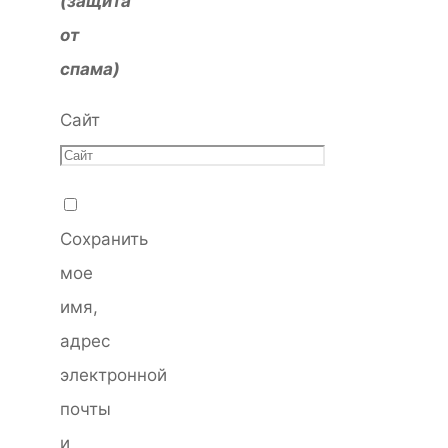
(защита
от
спама)
Сайт
Сохранить
мое
имя,
адрес
электронной
почты
и