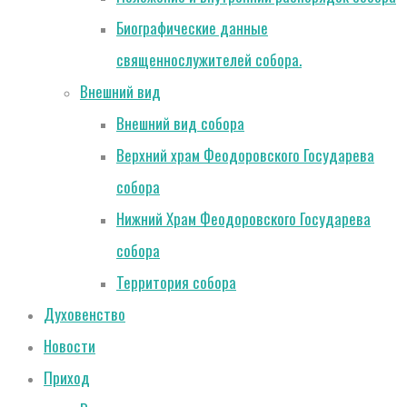
Биографические данные
священнослужителей собора.
Внешний вид
Внешний вид собора
Верхний храм Феодоровского Государева
собора
Нижний Храм Феодоровского Государева
собора
Территория собора
Духовенство
Новости
Приход