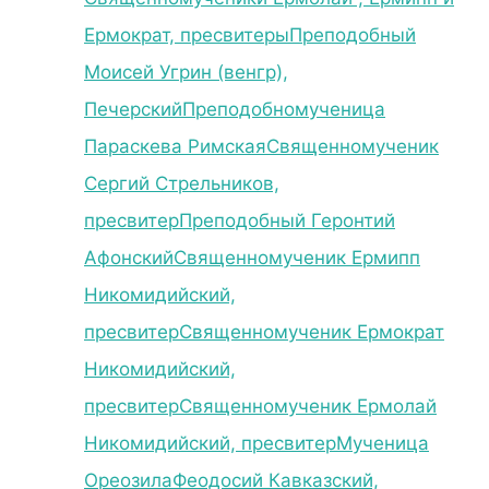
Ермократ, пресвитеры
Преподобный
Моисей Угрин (венгр),
Печерский
Преподобномученица
Параскева Римская
Священномученик
Сергий Стрельников,
пресвитер
Преподобный Геронтий
Афонский
Священномученик Ермипп
Никомидийский,
пресвитер
Священномученик Ермократ
Никомидийский,
пресвитер
Священномученик Ермолай
Никомидийский, пресвитер
Мученица
Ореозила
Феодосий Кавказский,