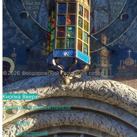
ИСТОРИЯ СОБОРА
ИСТОРИЯ ФЕОДОРОВСКОГО ГОСУДАРЕВА
СОБОРА
ПОЛОЖЕНИЕ И ВНУТРЕННИЙ
РАСПОРЯДОК СОБОРА
БИОГРАФИЧЕСКИЕ ДАННЫЕ
СВЯЩЕННОСЛУЖИТЕЛЕЙ СОБОРА.
©2026 Феодоровский Государев собор
ВНЕШНИЙ ВИД
ВНЕШНИЙ ВИД СОБОРА
Кнопка Вверх
ВЕРХНИЙ ХРАМ ФЕОДОРОВСКОГО
Перейти к верхней панели
ГОСУДАРЕВА СОБОРА
НИЖНИЙ ХРАМ ФЕОДОРОВСКОГО
Войти
ГОСУДАРЕВА СОБОРА
Регистрация