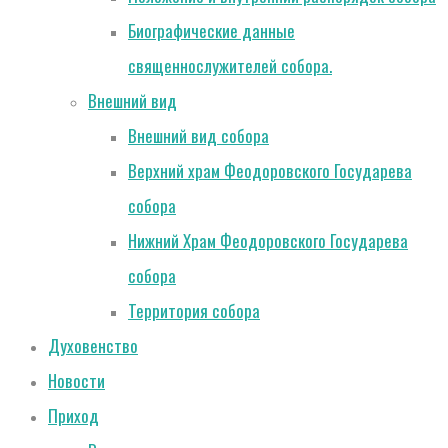
Биографические данные
священнослужителей собора.
Внешний вид
Внешний вид собора
Верхний храм Феодоровского Государева
собора
Нижний Храм Феодоровского Государева
собора
Территория собора
Духовенство
Новости
Приход