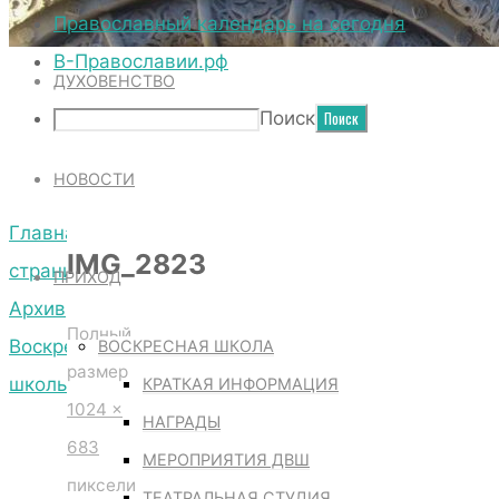
ТЕРРИТОРИЯ СОБОРА
Православный календарь на сегодня
В-Православии.рф
ДУХОВЕНСТВО
IMG_2823
Поиск
НОВОСТИ
Главная
IMG_2823
страница
ПРИХОД
Архив
Полный
Воскресной
ВОСКРЕСНАЯ ШКОЛА
размер
школы
КРАТКАЯ ИНФОРМАЦИЯ
1024 ×
IMG_2823
НАГРАДЫ
683
МЕРОПРИЯТИЯ ДВШ
пиксели
ТЕАТРАЛЬНАЯ СТУДИЯ