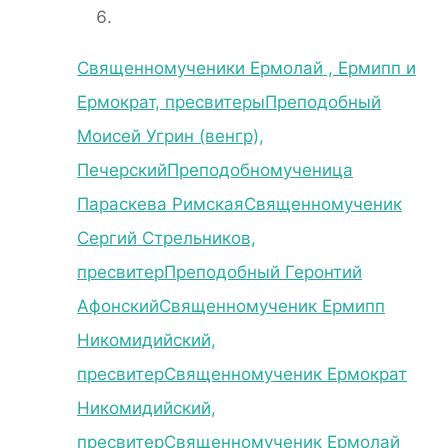
Священномученики Ермолай , Ермипп и
Ермократ, пресвитеры
Преподобный
Моисей Угрин (венгр),
Печерский
Преподобномученица
Параскева Римская
Священномученик
Сергий Стрельников,
пресвитер
Преподобный Геронтий
Афонский
Священномученик Ермипп
Никомидийский,
пресвитер
Священномученик Ермократ
Никомидийский,
пресвитер
Священномученик Ермолай