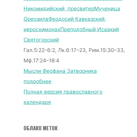
Никомидийский, пресвитер
Мученица
Ореозила
Феодосий Кавказский,
иеросхимонах
Преподобный Исаакий
Святогорский
Гал.5:22-6:2, Лк.6:17–23, Рим.15:30–33,
Мф.17:24–18:4
Мысли Феофана Затворника
подробнее
Полная версия православного
календаря
ОБЛАКО МЕТОК