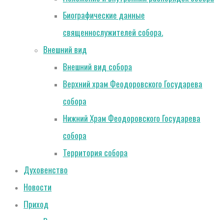
Биографические данные
священнослужителей собора.
Внешний вид
Внешний вид собора
Верхний храм Феодоровского Государева
собора
Нижний Храм Феодоровского Государева
собора
Территория собора
Духовенство
Новости
Приход