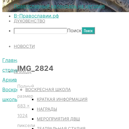
ТЕРРИТОРИЯ СОБОРА
Православный календарь на сегодня
В-Православии.рф
ДУХОВЕНСТВО
IMG_2824
Поиск
НОВОСТИ
Главная
IMG_2824
страница
ПРИХОД
Архив
Полный
Воскресной
ВОСКРЕСНАЯ ШКОЛА
размер
школы
КРАТКАЯ ИНФОРМАЦИЯ
683 ×
IMG_2824
НАГРАДЫ
1024
МЕРОПРИЯТИЯ ДВШ
пиксели
ТЕАТРАЛЬНАЯ СТУДИЯ