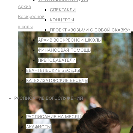
Архив
СПЕКТАКЛИ
Воскресной
КОНЦЕРТЫ
школы
ПРОЕКТ «ВОЗЬМИ С СОБОЙ СКАЗКУ»
АРХИВ ВОСКРЕСНОЙ ШКОЛЫ
ФИНАНСОВАЯ ПОМОЩЬ
ПРЕПОДАВАТЕЛИ
ЕВАНГЕЛЬСКИЕ БЕСЕДЫ
КАТЕХИЗАТОРСКИЕ БЕСЕДЫ
РАСПИСАНИЕ БОГОСЛУЖЕНИЙ
РАСПИСАНИЕ НА МЕСЯЦ
АКАФИСТЫ