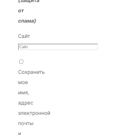
(защита
от
спама)
Сайт
Сохранить
мое
имя,
адрес
электронной
почты
и