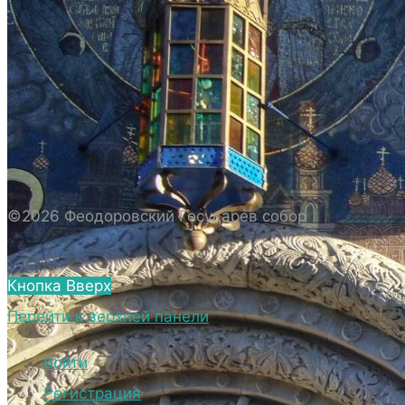
ИСТОРИЯ СОБОРА
ИСТОРИЯ ФЕОДОРОВСКОГО ГОСУДАРЕВА
СОБОРА
ПОЛОЖЕНИЕ И ВНУТРЕННИЙ
РАСПОРЯДОК СОБОРА
БИОГРАФИЧЕСКИЕ ДАННЫЕ
СВЯЩЕННОСЛУЖИТЕЛЕЙ СОБОРА.
©2026 Феодоровский Государев собор
ВНЕШНИЙ ВИД
ВНЕШНИЙ ВИД СОБОРА
Кнопка Вверх
ВЕРХНИЙ ХРАМ ФЕОДОРОВСКОГО
Перейти к верхней панели
ГОСУДАРЕВА СОБОРА
НИЖНИЙ ХРАМ ФЕОДОРОВСКОГО
Войти
ГОСУДАРЕВА СОБОРА
Регистрация