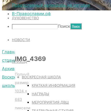
ТЕРРИТОРИЯ СОБОРА
Православный календарь на сегодня
В-Православии.рф
ДУХОВЕНСТВО
IMG_4369
Поиск
НОВОСТИ
Главная
IMG_4369
страница
ПРИХОД
Архив
Полный
Воскресной
ВОСКРЕСНАЯ ШКОЛА
размер
школы
КРАТКАЯ ИНФОРМАЦИЯ
1024 ×
IMG_4369
НАГРАДЫ
683
МЕРОПРИЯТИЯ ДВШ
пиксели
ТЕАТРАЛЬНАЯ СТУДИЯ