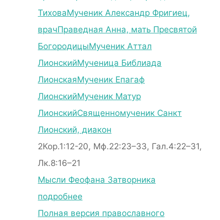
Тихова
Мученик Александр Фригиец,
врач
Праведная Анна, мать Пресвятой
Богородицы
Мученик Аттал
Лионский
Мученица Библиада
Лионская
Мученик Епагаф
Лионский
Мученик Матур
Лионский
Священномученик Санкт
Лионский, диакон
2Кор.1:12-20, Мф.22:23–33, Гал.4:22–31,
Лк.8:16–21
Мысли Феофана Затворника
подробнее
Полная версия православного