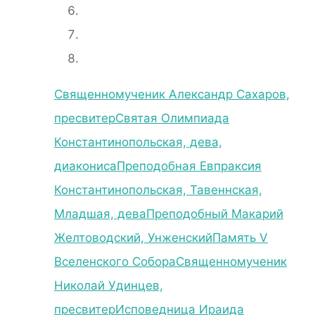
Священномученик Александр Сахаров,
пресвитер
Святая Олимпиада
Константинопольская, дева,
диакониса
Преподобная Евпраксия
Константинопольская, Тавеннская,
Младшая, дева
Преподобный Макарий
Желтоводский, Унженский
Память V
Вселенского Собора
Священномученик
Николай Удинцев,
пресвитер
Исповедница Ираида