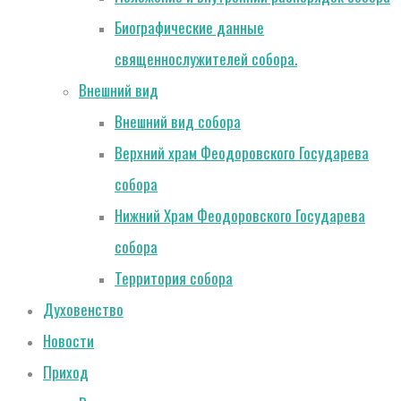
Биографические данные
священнослужителей собора.
Внешний вид
Внешний вид собора
Верхний храм Феодоровского Государева
собора
Нижний Храм Феодоровского Государева
собора
Территория собора
Духовенство
Новости
Приход