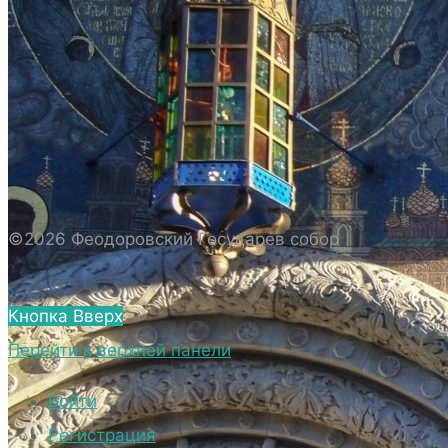
ИСТОРИЯ СОБОРА
ИСТОРИЯ ФЕОДОРОВСКОГО ГОСУДАРЕВА
СОБОРА
ПОЛОЖЕНИЕ И ВНУТРЕННИЙ
РАСПОРЯДОК СОБОРА
БИОГРАФИЧЕСКИЕ ДАННЫЕ
СВЯЩЕННОСЛУЖИТЕЛЕЙ СОБОРА.
©2026 Феодоровский Государев собор
ВНЕШНИЙ ВИД
ВНЕШНИЙ ВИД СОБОРА
Кнопка Вверх
ВЕРХНИЙ ХРАМ ФЕОДОРОВСКОГО
Перейти к верхней панели
ГОСУДАРЕВА СОБОРА
НИЖНИЙ ХРАМ ФЕОДОРОВСКОГО
Войти
ГОСУДАРЕВА СОБОРА
Регистрация