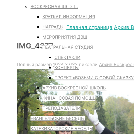
IMG_4377
ВОСКРЕСНАЯ ШКОЛА
КРАТКАЯ ИНФОРМАЦИЯ
НАГРАДЫ
Главная страница
Архив 
МЕРОПРИЯТИЯ ДВШ
IMG_4377
ТЕАТРАЛЬНАЯ СТУДИЯ
СПЕКТАКЛИ
Полный размер
1024 × 683
пиксели
Архив Воскрес
КОНЦЕРТЫ
ПРОЕКТ «ВОЗЬМИ С СОБОЙ СКАЗКУ
АРХИВ ВОСКРЕСНОЙ ШКОЛЫ
ФИНАНСОВАЯ ПОМОЩЬ
ПРЕПОДАВАТЕЛИ
ЕВАНГЕЛЬСКИЕ БЕСЕДЫ
КАТЕХИЗАТОРСКИЕ БЕСЕДЫ