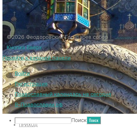
БИОГРАФИЧЕСКИЕ ДАННЫЕ СВЯЩЕННОС
ВНЕШНИЙ ВИД
ВНЕШНИЙ ВИД СОБОРА
ВЕРХНИЙ ХРАМ ФЕОДОРОВСКОГО ГОСУД
©2026 Феодоровский Государев собор
НИЖНИЙ ХРАМ ФЕОДОРОВСКОГО ГОСУД
Кнопка Вверх
ТЕРРИТОРИЯ СОБОРА
Перейти к верхней панели
ДУХОВЕНСТВО
Войти
Регистрация
Православный календарь на сегодня
НОВОСТИ
В-Православии.рф
Поиск
ПРИХОД