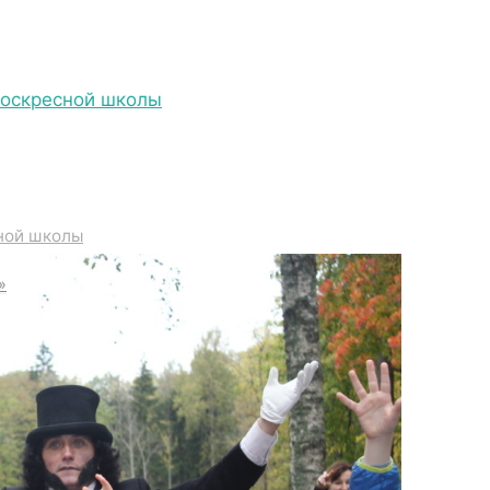
Воскресной школы
IMG_4377
ной школы
»