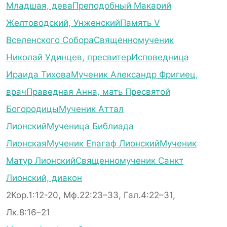
Младшая, дева
Преподобный Макарий
Желтоводский, Унженский
Память V
Вселенского Собора
Священномученик
Николай Удинцев, пресвитер
Исповедница
Ираида Тихова
Мученик Александр Фригиец,
врач
Праведная Анна, мать Пресвятой
Богородицы
Мученик Аттал
Лионский
Мученица Библиада
Лионская
Мученик Епагаф Лионский
Мученик
Матур Лионский
Священномученик Санкт
Лионский, диакон
2Кор.1:12-20, Мф.22:23–33, Гал.4:22–31,
Лк.8:16–21