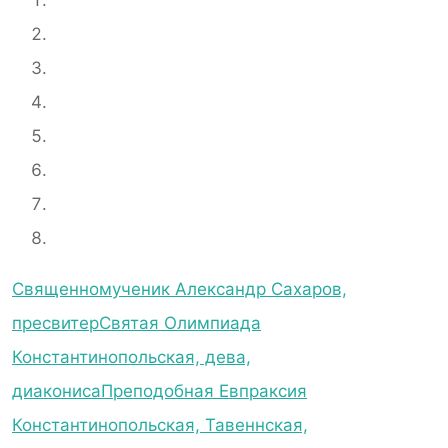
Священномученик Александр Сахаров,
пресвитер
Святая Олимпиада
Константинопольская, дева,
диакониса
Преподобная Евпраксия
Константинопольская, Тавеннская,