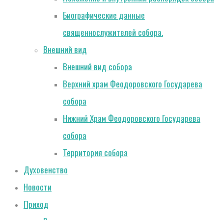
Биографические данные
священнослужителей собора.
Внешний вид
Внешний вид собора
Верхний храм Феодоровского Государева
собора
Нижний Храм Феодоровского Государева
собора
Территория собора
Духовенство
Новости
Приход