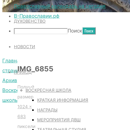
ТЕРРИТОРИЯ СОБОРА
Православный календарь на сегодня
В-Православии.рф
ДУХОВЕНСТВО
IMG_6855
Поиск
НОВОСТИ
Главная
IMG_6855
страница
ПРИХОД
Архив
Полный
Воскресной
ВОСКРЕСНАЯ ШКОЛА
размер
школы
КРАТКАЯ ИНФОРМАЦИЯ
1024 ×
IMG_6855
НАГРАДЫ
683
МЕРОПРИЯТИЯ ДВШ
пиксели
ТЕАТРАЛЬНАЯ СТУДИЯ