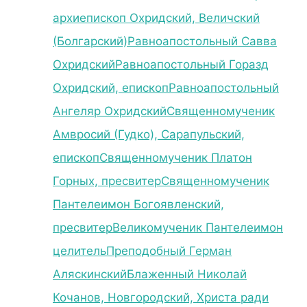
архиепископ Охридский, Величский
(Болгарский)
Равноапостольный Савва
Охридский
Равноапостольный Горазд
Охридский, епископ
Равноапостольный
Ангеляр Охридский
Священномученик
Амвросий (Гудко), Сарапульский,
епископ
Священномученик Платон
Горных, пресвитер
Священномученик
Пантелеимон Богоявленский,
пресвитер
Великомученик Пантелеимон
целитель
Преподобный Герман
Аляскинский
Блаженный Николай
Кочанов, Новгородский, Христа ради