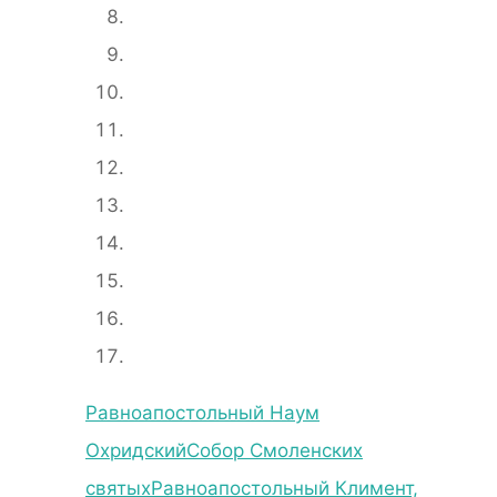
Равноапостольный Наум
Охридский
Собор Смоленских
святых
Равноапостольный Климент,