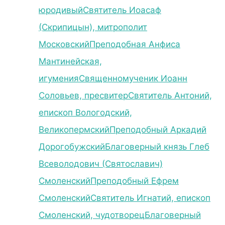
юродивый
Святитель Иоасаф
(Скрипицын), митрополит
Московский
Преподобная Анфиса
Мантинейская,
игумения
Священномученик Иоанн
Соловьев, пресвитер
Святитель Антоний,
епископ Вологодский,
Великопермский
Преподобный Аркадий
Дорогобужский
Благоверный князь Глеб
Всеволодович (Святославич)
Смоленский
Преподобный Ефрем
Смоленский
Святитель Игнатий, епископ
Смоленский, чудотворец
Благоверный