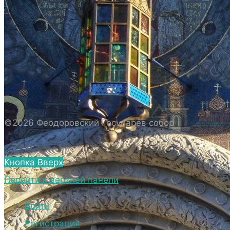
ИСТОРИЯ СОБОРА
ИСТОРИЯ ФЕОДОРОВСКОГО ГОСУДАРЕВА
СОБОРА
ПОЛОЖЕНИЕ И ВНУТРЕННИЙ
РАСПОРЯДОК СОБОРА
БИОГРАФИЧЕСКИЕ ДАННЫЕ
СВЯЩЕННОСЛУЖИТЕЛЕЙ СОБОРА.
©2026 Феодоровский Государев собор
ВНЕШНИЙ ВИД
ВНЕШНИЙ ВИД СОБОРА
Кнопка Вверх
ВЕРХНИЙ ХРАМ ФЕОДОРОВСКОГО
Перейти к верхней панели
ГОСУДАРЕВА СОБОРА
НИЖНИЙ ХРАМ ФЕОДОРОВСКОГО
Войти
ГОСУДАРЕВА СОБОРА
Регистрация