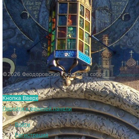
ИСТОРИЯ СОБОРА
ИСТОРИЯ ФЕОДОРОВСКОГО ГОСУДАРЕВА
СОБОРА
ПОЛОЖЕНИЕ И ВНУТРЕННИЙ
РАСПОРЯДОК СОБОРА
БИОГРАФИЧЕСКИЕ ДАННЫЕ
СВЯЩЕННОСЛУЖИТЕЛЕЙ СОБОРА.
©2026 Феодоровский Государев собор
ВНЕШНИЙ ВИД
ВНЕШНИЙ ВИД СОБОРА
Кнопка Вверх
ВЕРХНИЙ ХРАМ ФЕОДОРОВСКОГО
Перейти к верхней панели
ГОСУДАРЕВА СОБОРА
НИЖНИЙ ХРАМ ФЕОДОРОВСКОГО
Войти
ГОСУДАРЕВА СОБОРА
Регистрация