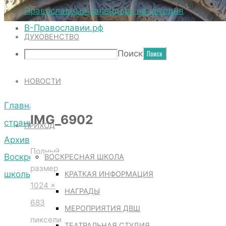
ТЕРРИТОРИЯ СОБОРА
Православный календарь на сегодня
В-Православии.рф
ДУХОВЕНСТВО
IMG_6902
Поиск
НОВОСТИ
Главная
IMG_6902
страница
ПРИХОД
Архив
Полный
Воскресной
ВОСКРЕСНАЯ ШКОЛА
размер
школы
КРАТКАЯ ИНФОРМАЦИЯ
1024 ×
IMG_6902
НАГРАДЫ
683
МЕРОПРИЯТИЯ ДВШ
пиксели
ТЕАТРАЛЬНАЯ СТУДИЯ