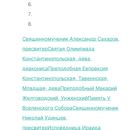
Священномученик Александр Сахаров,
пресвитер
Святая Олимпиада
Константинопольская, дева,
диакониса
Преподобная Евпраксия
Константинопольская, Тавеннская,
Младшая, дева
Преподобный Макарий
Желтоводский, Унженский
Память V
Вселенского Собора
Священномученик
Николай Удинцев,
пресвитер
Исповедница Ираида