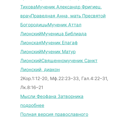
Тихова
Мученик Александр Фригиец,
врач
Праведная Анна, мать Пресвятой
Богородицы
Мученик Аттал
Лионский
Мученица Библиада
Лионская
Мученик Епагаф
Лионский
Мученик Матур
Лионский
Священномученик Санкт
Лионский, диакон
2Кор.1:12-20, Мф.22:23–33, Гал.4:22–31,
Лк.8:16–21
Мысли Феофана Затворника
подробнее
Полная версия православного