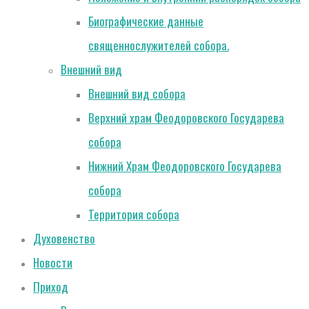
Биографические данные
священнослужителей собора.
Внешний вид
Внешний вид собора
Верхний храм Феодоровского Государева
собора
Нижний Храм Феодоровского Государева
собора
Территория собора
Духовенство
Новости
Приход