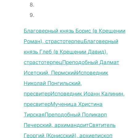
Благоверный князь Борис (в Крещении
Роман), страстотерпец
Благоверный
князь Глеб (в Крещении Давид),
страстотерпец
Преподобный Далмат
Исетский, Пермский
Исповедник
Николай Понгильский,
пресвитер
Исповедник Иоанн Калинин,
пресвитер
Мученица Христина
Тирская
Преподобный Поликарп
Печерский, архимандрит
Святитель
Георгий (Конисский), архиепископ