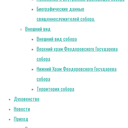
Биографические данные
священнослужителей собора.
Внешний вид
Внешний вид собора
Верхний храм Феодоровского Государева
собора
Нижний Храм Феодоровского Государева
собора
Территория собора
Духовенство
Новости
Приход