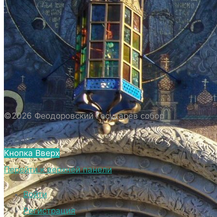
ИСТОРИЯ СОБОРА
ИСТОРИЯ ФЕОДОРОВСКОГО ГОСУДАРЕВА
СОБОРА
ПОЛОЖЕНИЕ И ВНУТРЕННИЙ
РАСПОРЯДОК СОБОРА
БИОГРАФИЧЕСКИЕ ДАННЫЕ
СВЯЩЕННОСЛУЖИТЕЛЕЙ СОБОРА.
©2026 Феодоровский Государев собор
ВНЕШНИЙ ВИД
ВНЕШНИЙ ВИД СОБОРА
Кнопка Вверх
ВЕРХНИЙ ХРАМ ФЕОДОРОВСКОГО
Перейти к верхней панели
ГОСУДАРЕВА СОБОРА
НИЖНИЙ ХРАМ ФЕОДОРОВСКОГО
Войти
ГОСУДАРЕВА СОБОРА
Регистрация