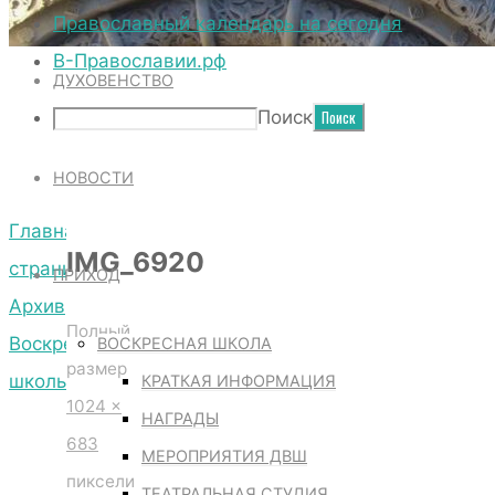
ТЕРРИТОРИЯ СОБОРА
Православный календарь на сегодня
В-Православии.рф
ДУХОВЕНСТВО
IMG_6920
Поиск
НОВОСТИ
Главная
IMG_6920
страница
ПРИХОД
Архив
Полный
Воскресной
ВОСКРЕСНАЯ ШКОЛА
размер
школы
КРАТКАЯ ИНФОРМАЦИЯ
1024 ×
IMG_6920
НАГРАДЫ
683
МЕРОПРИЯТИЯ ДВШ
пиксели
ТЕАТРАЛЬНАЯ СТУДИЯ