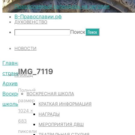
ТЕРРИТОРИЯ СОБОРА
Православный календарь на сегодня
В-Православии.рф
ДУХОВЕНСТВО
IMG_7119
Поиск
НОВОСТИ
Главная
IMG_7119
страница
ПРИХОД
Архив
Полный
Воскресной
ВОСКРЕСНАЯ ШКОЛА
размер
школы
КРАТКАЯ ИНФОРМАЦИЯ
1024 ×
IMG_7119
НАГРАДЫ
683
МЕРОПРИЯТИЯ ДВШ
пиксели
ТЕАТРАЛЬНАЯ СТУДИЯ