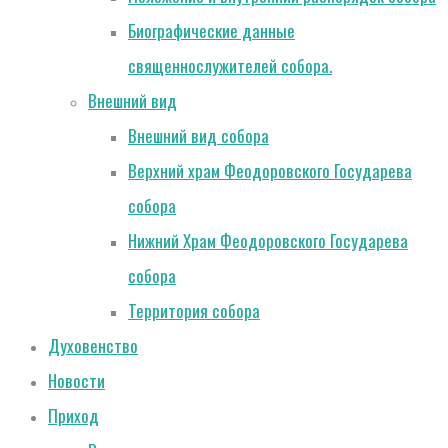
Биографические данные
священнослужителей собора.
Внешний вид
Внешний вид собора
Верхний храм Феодоровского Государева
собора
Нижний Храм Феодоровского Государева
собора
Территория собора
Духовенство
Новости
Приход