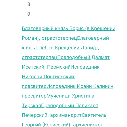
Благоверный князь Борис (в Крещении
Роман), страстотерпец
Благоверный
князь Глеб (в Крещении Давид),
страстотерпец
Преподобный Далмат
Исетский, Пермский
Исповедник
Николай Понгильский,
пресвитер
Исповедник Иоанн Калинин,
пресвитер
Мученица Христина
Тирская
Преподобный Поликарп
Печерский, архимандрит
Святитель
Георгий (Конисский), архиепископ