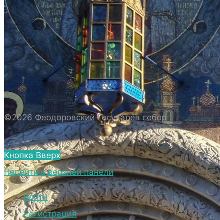
ИСТОРИЯ СОБОРА
ИСТОРИЯ ФЕОДОРОВСКОГО ГОСУДАРЕВА
СОБОРА
ПОЛОЖЕНИЕ И ВНУТРЕННИЙ
РАСПОРЯДОК СОБОРА
БИОГРАФИЧЕСКИЕ ДАННЫЕ
СВЯЩЕННОСЛУЖИТЕЛЕЙ СОБОРА.
©2026 Феодоровский Государев собор
ВНЕШНИЙ ВИД
ВНЕШНИЙ ВИД СОБОРА
Кнопка Вверх
ВЕРХНИЙ ХРАМ ФЕОДОРОВСКОГО
Перейти к верхней панели
ГОСУДАРЕВА СОБОРА
НИЖНИЙ ХРАМ ФЕОДОРОВСКОГО
Войти
ГОСУДАРЕВА СОБОРА
Регистрация