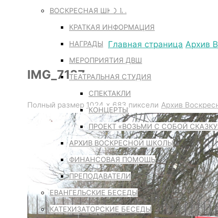
IMG_7127
ВОСКРЕСНАЯ ШКОЛА
КРАТКАЯ ИНФОРМАЦИЯ
НАГРАДЫ
Главная страница
Архив 
МЕРОПРИЯТИЯ ДВШ
IMG_7127
ТЕАТРАЛЬНАЯ СТУДИЯ
СПЕКТАКЛИ
Полный размер
1024 × 683
пиксели
Архив Воскрес
КОНЦЕРТЫ
ПРОЕКТ «ВОЗЬМИ С СОБОЙ СКАЗКУ
АРХИВ ВОСКРЕСНОЙ ШКОЛЫ
ФИНАНСОВАЯ ПОМОЩЬ
ПРЕПОДАВАТЕЛИ
ЕВАНГЕЛЬСКИЕ БЕСЕДЫ
КАТЕХИЗАТОРСКИЕ БЕСЕДЫ