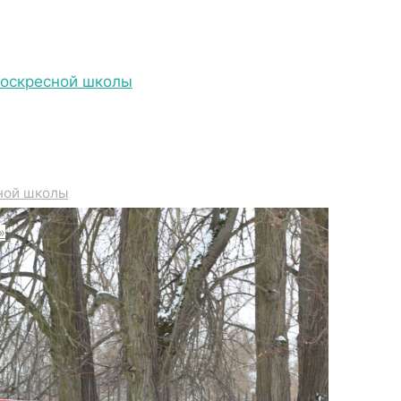
Воскресной школы
IMG_7127
ной школы
»