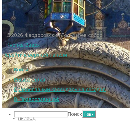
БИОГРАФИЧЕСКИЕ ДАННЫЕ СВЯЩЕННОС
ВНЕШНИЙ ВИД
ВНЕШНИЙ ВИД СОБОРА
ВЕРХНИЙ ХРАМ ФЕОДОРОВСКОГО ГОСУД
©2026 Феодоровский Государев собор
НИЖНИЙ ХРАМ ФЕОДОРОВСКОГО ГОСУД
Кнопка Вверх
ТЕРРИТОРИЯ СОБОРА
Перейти к верхней панели
ДУХОВЕНСТВО
Войти
Регистрация
Православный календарь на сегодня
НОВОСТИ
В-Православии.рф
Поиск
ПРИХОД