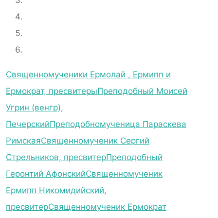
Священномученики Ермолай , Ермипп и
Ермократ, пресвитеры
Преподобный Моисей
Угрин (венгр),
Печерский
Преподобномученица Параскева
Римская
Священномученик Сергий
Стрельников, пресвитер
Преподобный
Геронтий Афонский
Священномученик
Ермипп Никомидийский,
пресвитер
Священномученик Ермократ