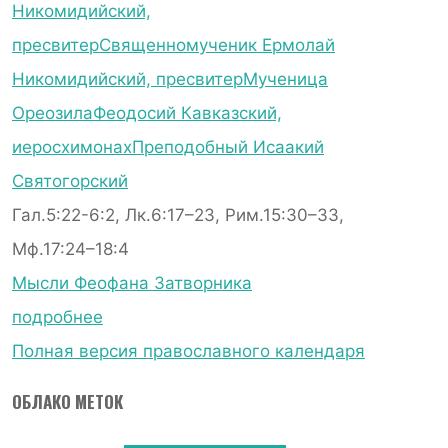
Никомидийский,
пресвитер
Священномученик Ермолай
Никомидийский, пресвитер
Мученица
Ореозила
Феодосий Кавказский,
иеросхимонах
Преподобный Исаакий
Святогорский
Гал.5:22-6:2, Лк.6:17–23, Рим.15:30–33,
Мф.17:24–18:4
Мысли Феофана Затворника
подробнее
Полная версия православного календаря
ОБЛАКО МЕТОК