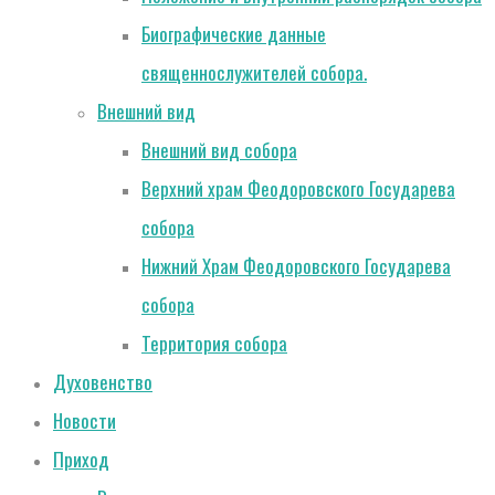
Биографические данные
священнослужителей собора.
Внешний вид
Внешний вид собора
Верхний храм Феодоровского Государева
собора
Нижний Храм Феодоровского Государева
собора
Территория собора
Духовенство
Новости
Приход