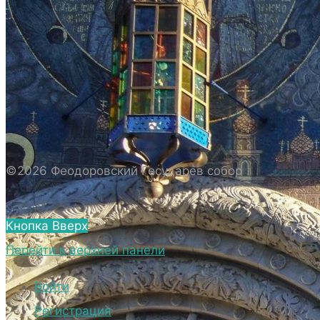
ИСТОРИЯ СОБОРА
ИСТОРИЯ ФЕОДОРОВСКОГО ГОСУДАРЕВА
СОБОРА
ПОЛОЖЕНИЕ И ВНУТРЕННИЙ
РАСПОРЯДОК СОБОРА
БИОГРАФИЧЕСКИЕ ДАННЫЕ
СВЯЩЕННОСЛУЖИТЕЛЕЙ СОБОРА.
©2026 Феодоровский Государев собор
ВНЕШНИЙ ВИД
ВНЕШНИЙ ВИД СОБОРА
Кнопка Вверх
ВЕРХНИЙ ХРАМ ФЕОДОРОВСКОГО
Перейти к верхней панели
ГОСУДАРЕВА СОБОРА
НИЖНИЙ ХРАМ ФЕОДОРОВСКОГО
Войти
ГОСУДАРЕВА СОБОРА
Регистрация