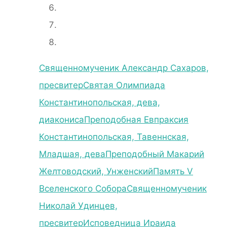
Священномученик Александр Сахаров,
пресвитер
Святая Олимпиада
Константинопольская, дева,
диакониса
Преподобная Евпраксия
Константинопольская, Тавеннская,
Младшая, дева
Преподобный Макарий
Желтоводский, Унженский
Память V
Вселенского Собора
Священномученик
Николай Удинцев,
пресвитер
Исповедница Ираида