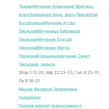
Тихова
Мученик Александр Фригиец,
врач
Праведная Анна, мать Пресвятой
Богородицы
Мученик Аттал
Лионский
Мученица Библиада
Лионская
Мученик Епагаф
Лионский
Мученик Матур
Лионский
Священномученик Санкт
Лионский, диакон
2Кор.1:12-20, Мф.22:23–33, Гал.4:22–31,
Лк.8:16–21
Мысли Феофана Затворника
подробнее
Полная версия православного