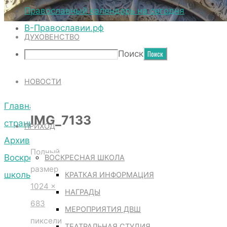
ТЕРРИТОРИЯ СОБОРА
Православный календарь на сегодня
В-Православии.рф
ДУХОВЕНСТВО
IMG_7133
Поиск
НОВОСТИ
Главная
IMG_7133
страница
ПРИХОД
Архив
Полный
Воскресной
ВОСКРЕСНАЯ ШКОЛА
размер
школы
КРАТКАЯ ИНФОРМАЦИЯ
1024 ×
IMG_7133
НАГРАДЫ
683
МЕРОПРИЯТИЯ ДВШ
пиксели
ТЕАТРАЛЬНАЯ СТУДИЯ