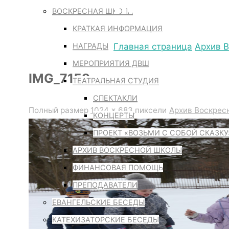
IMG_7159
ВОСКРЕСНАЯ ШКОЛА
КРАТКАЯ ИНФОРМАЦИЯ
НАГРАДЫ
Главная страница
Архив 
МЕРОПРИЯТИЯ ДВШ
IMG_7159
ТЕАТРАЛЬНАЯ СТУДИЯ
СПЕКТАКЛИ
Полный размер
1024 × 683
пиксели
Архив Воскрес
КОНЦЕРТЫ
ПРОЕКТ «ВОЗЬМИ С СОБОЙ СКАЗКУ
АРХИВ ВОСКРЕСНОЙ ШКОЛЫ
ФИНАНСОВАЯ ПОМОЩЬ
ПРЕПОДАВАТЕЛИ
ЕВАНГЕЛЬСКИЕ БЕСЕДЫ
КАТЕХИЗАТОРСКИЕ БЕСЕДЫ