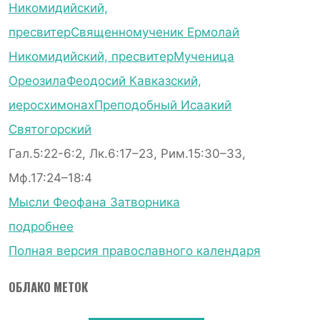
Никомидийский,
пресвитер
Священномученик Ермолай
Никомидийский, пресвитер
Мученица
Ореозила
Феодосий Кавказский,
иеросхимонах
Преподобный Исаакий
Святогорский
Гал.5:22-6:2, Лк.6:17–23, Рим.15:30–33,
Мф.17:24–18:4
Мысли Феофана Затворника
подробнее
Полная версия православного календаря
ОБЛАКО МЕТОК