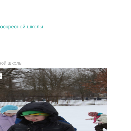
Воскресной школы
IMG_7159
ной школы
»