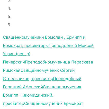
Священномученики Ермолай , Ермипп и
Ермократ, пресвитеры
Преподобный Моисей
Угрин (венгр),
Печерский
Преподобномученица Параскева
Римская
Священномученик Сергий
Стрельников, пресвитер
Преподобный
Геронтий Афонский
Священномученик
Ермипп Никомидийский,
пресвитер
Священномученик Ермократ