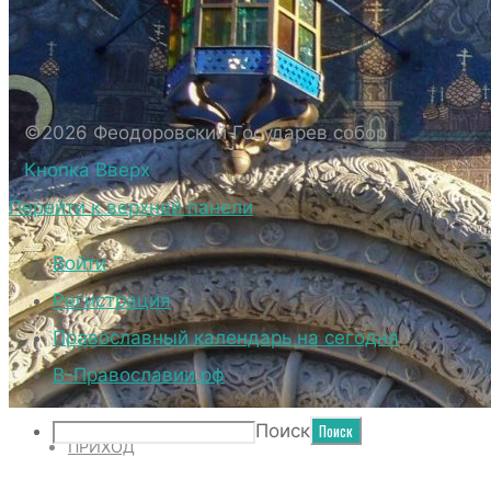
БИОГРАФИЧЕСКИЕ ДАННЫЕ СВЯЩЕННОС
ВНЕШНИЙ ВИД
ВНЕШНИЙ ВИД СОБОРА
ВЕРХНИЙ ХРАМ ФЕОДОРОВСКОГО ГОСУД
©2026 Феодоровский Государев собор
НИЖНИЙ ХРАМ ФЕОДОРОВСКОГО ГОСУД
Кнопка Вверх
ТЕРРИТОРИЯ СОБОРА
Перейти к верхней панели
ДУХОВЕНСТВО
Войти
Регистрация
Православный календарь на сегодня
НОВОСТИ
В-Православии.рф
Поиск
ПРИХОД