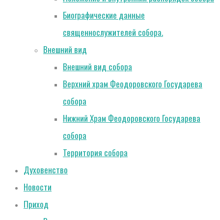
Биографические данные
священнослужителей собора.
Внешний вид
Внешний вид собора
Верхний храм Феодоровского Государева
собора
Нижний Храм Феодоровского Государева
собора
Территория собора
Духовенство
Новости
Приход