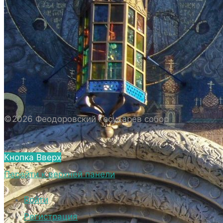
ИСТОРИЯ СОБОРА
ИСТОРИЯ ФЕОДОРОВСКОГО ГОСУДАРЕВА
СОБОРА
ПОЛОЖЕНИЕ И ВНУТРЕННИЙ
РАСПОРЯДОК СОБОРА
БИОГРАФИЧЕСКИЕ ДАННЫЕ
СВЯЩЕННОСЛУЖИТЕЛЕЙ СОБОРА.
©2026 Феодоровский Государев собор
ВНЕШНИЙ ВИД
ВНЕШНИЙ ВИД СОБОРА
Кнопка Вверх
ВЕРХНИЙ ХРАМ ФЕОДОРОВСКОГО
Перейти к верхней панели
ГОСУДАРЕВА СОБОРА
НИЖНИЙ ХРАМ ФЕОДОРОВСКОГО
Войти
ГОСУДАРЕВА СОБОРА
Регистрация