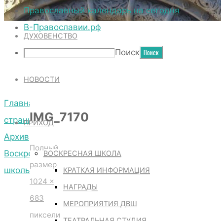
ТЕРРИТОРИЯ СОБОРА
Православный календарь на сегодня
В-Православии.рф
ДУХОВЕНСТВО
IMG_7170
Поиск
НОВОСТИ
Главная
IMG_7170
страница
ПРИХОД
Архив
Полный
Воскресной
ВОСКРЕСНАЯ ШКОЛА
размер
школы
КРАТКАЯ ИНФОРМАЦИЯ
1024 ×
IMG_7170
НАГРАДЫ
683
МЕРОПРИЯТИЯ ДВШ
пиксели
ТЕАТРАЛЬНАЯ СТУДИЯ