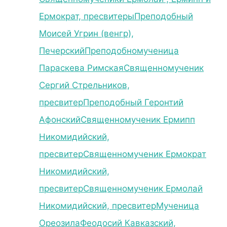
Ермократ, пресвитеры
Преподобный
Моисей Угрин (венгр),
Печерский
Преподобномученица
Параскева Римская
Священномученик
Сергий Стрельников,
пресвитер
Преподобный Геронтий
Афонский
Священномученик Ермипп
Никомидийский,
пресвитер
Священномученик Ермократ
Никомидийский,
пресвитер
Священномученик Ермолай
Никомидийский, пресвитер
Мученица
Ореозила
Феодосий Кавказский,