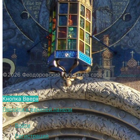
ИСТОРИЯ СОБОРА
ИСТОРИЯ ФЕОДОРОВСКОГО ГОСУДАРЕВА
СОБОРА
ПОЛОЖЕНИЕ И ВНУТРЕННИЙ
РАСПОРЯДОК СОБОРА
БИОГРАФИЧЕСКИЕ ДАННЫЕ
СВЯЩЕННОСЛУЖИТЕЛЕЙ СОБОРА.
©2026 Феодоровский Государев собор
ВНЕШНИЙ ВИД
ВНЕШНИЙ ВИД СОБОРА
Кнопка Вверх
ВЕРХНИЙ ХРАМ ФЕОДОРОВСКОГО
Перейти к верхней панели
ГОСУДАРЕВА СОБОРА
НИЖНИЙ ХРАМ ФЕОДОРОВСКОГО
Войти
ГОСУДАРЕВА СОБОРА
Регистрация