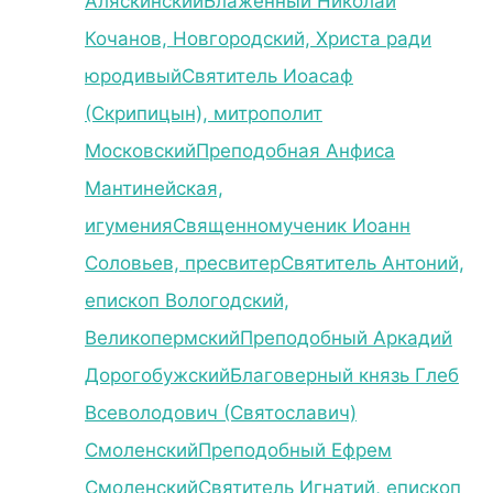
Аляскинский
Блаженный Николай
Кочанов, Новгородский, Христа ради
юродивый
Святитель Иоасаф
(Скрипицын), митрополит
Московский
Преподобная Анфиса
Мантинейская,
игумения
Священномученик Иоанн
Соловьев, пресвитер
Святитель Антоний,
епископ Вологодский,
Великопермский
Преподобный Аркадий
Дорогобужский
Благоверный князь Глеб
Всеволодович (Святославич)
Смоленский
Преподобный Ефрем
Смоленский
Святитель Игнатий, епископ