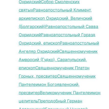
Охридский
Собор Смоленских
святых
Равноапостольный Климент,
архиепископ Охридский, Величский
(Болгарский)
Равноапостольный Савва
Охридский
Равноапостольный Горазд
Охридский, епископ
Равноапостольный
Ангеляр Охридский
Священномученик
Амвросий (Гудко), Сарапульский,
епископ
Священномученик Платон
Горных, пресвитер
Священномученик
Пантелеимон Богоявленский,
пресвитер
Великомученик Пантелеимон
целитель
Преподобный Герман