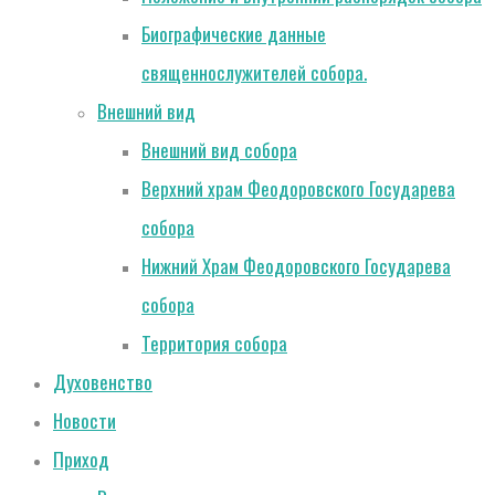
Биографические данные
священнослужителей собора.
Внешний вид
Внешний вид собора
Верхний храм Феодоровского Государева
собора
Нижний Храм Феодоровского Государева
собора
Территория собора
Духовенство
Новости
Приход