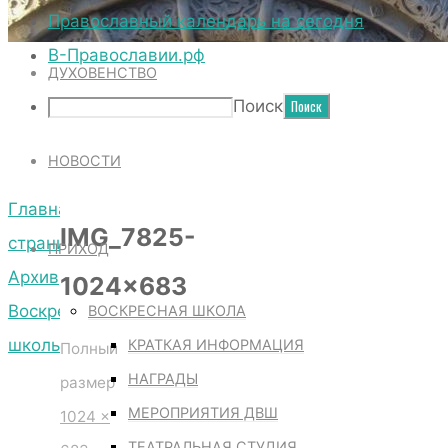
ТЕРРИТОРИЯ СОБОРА
Православный календарь на сегодня
В-Православии.рф
ДУХОВЕНСТВО
IMG_7825-1024×683
Поиск
НОВОСТИ
Главная
IMG_7825-
страница
ПРИХОД
Архив
1024×683
Воскресной
ВОСКРЕСНАЯ ШКОЛА
школы
КРАТКАЯ ИНФОРМАЦИЯ
Полный
IMG_7825-
НАГРАДЫ
размер
1024×683
МЕРОПРИЯТИЯ ДВШ
1024 ×
ТЕАТРАЛЬНАЯ СТУДИЯ