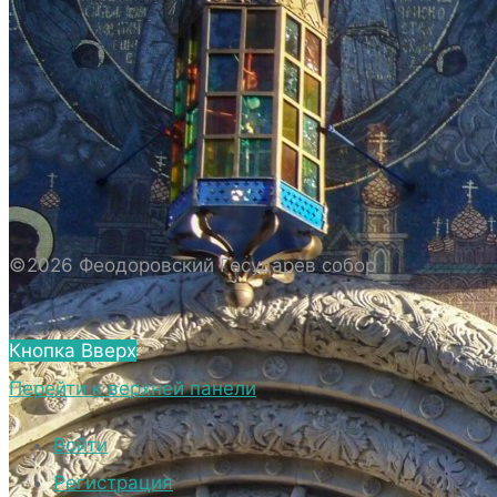
ИСТОРИЯ СОБОРА
ИСТОРИЯ ФЕОДОРОВСКОГО ГОСУДАРЕВА
СОБОРА
ПОЛОЖЕНИЕ И ВНУТРЕННИЙ
РАСПОРЯДОК СОБОРА
БИОГРАФИЧЕСКИЕ ДАННЫЕ
СВЯЩЕННОСЛУЖИТЕЛЕЙ СОБОРА.
©2026 Феодоровский Государев собор
ВНЕШНИЙ ВИД
ВНЕШНИЙ ВИД СОБОРА
Кнопка Вверх
ВЕРХНИЙ ХРАМ ФЕОДОРОВСКОГО
Перейти к верхней панели
ГОСУДАРЕВА СОБОРА
НИЖНИЙ ХРАМ ФЕОДОРОВСКОГО
Войти
ГОСУДАРЕВА СОБОРА
Регистрация