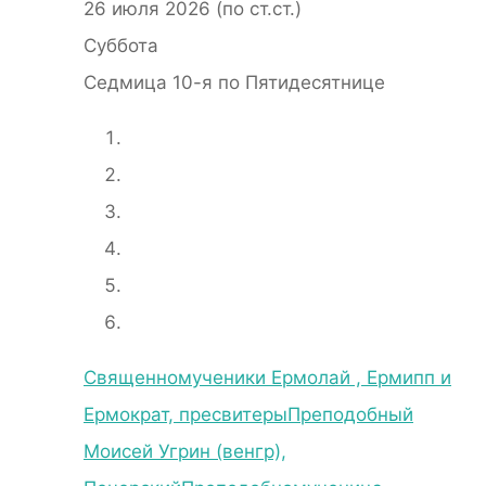
26 июля 2026 (по ст.ст.)
Суббота
Седмица 10-я по Пятидесятнице
Священномученики Ермолай , Ермипп и
Ермократ, пресвитеры
Преподобный
Моисей Угрин (венгр),