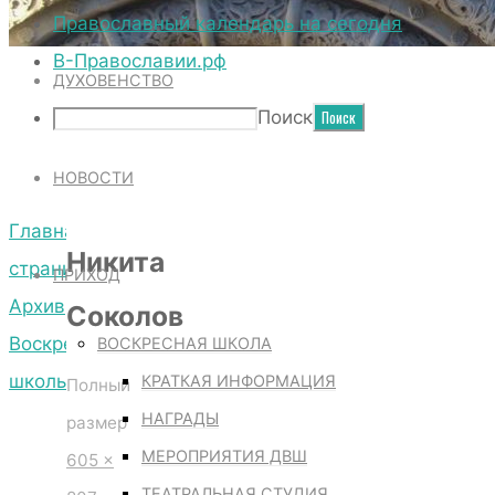
ТЕРРИТОРИЯ СОБОРА
Православный календарь на сегодня
В-Православии.рф
ДУХОВЕНСТВО
НИКИТА СОКОЛОВ
Поиск
НОВОСТИ
Главная
Никита
страница
ПРИХОД
Архив
Соколов
Воскресной
ВОСКРЕСНАЯ ШКОЛА
школы
КРАТКАЯ ИНФОРМАЦИЯ
Полный
Никита
НАГРАДЫ
размер
Соколов
МЕРОПРИЯТИЯ ДВШ
605 ×
ТЕАТРАЛЬНАЯ СТУДИЯ