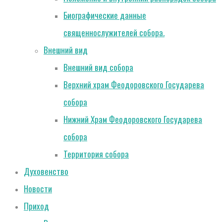
Биографические данные
священнослужителей собора.
Внешний вид
Внешний вид собора
Верхний храм Феодоровского Государева
собора
Нижний Храм Феодоровского Государева
собора
Территория собора
Духовенство
Новости
Приход