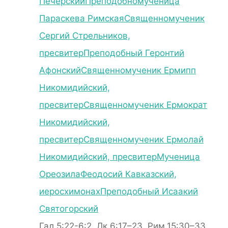
Печерский
Преподобномученица
Параскева Римская
Священномученик
Сергий Стрельников,
пресвитер
Преподобный Геронтий
Афонский
Священномученик Ермипп
Никомидийский,
пресвитер
Священномученик Ермократ
Никомидийский,
пресвитер
Священномученик Ермолай
Никомидийский, пресвитер
Мученица
Ореозила
Феодосий Кавказский,
иеросхимонах
Преподобный Исаакий
Святогорский
Гал.5:22-6:2, Лк.6:17–23, Рим.15:30–33,