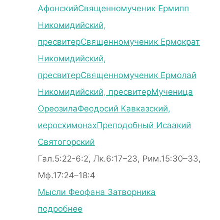
Афонский
Священномученик Ермипп
Никомидийский,
пресвитер
Священномученик Ермократ
Никомидийский,
пресвитер
Священномученик Ермолай
Никомидийский, пресвитер
Мученица
Ореозила
Феодосий Кавказский,
иеросхимонах
Преподобный Исаакий
Святогорский
Гал.5:22-6:2, Лк.6:17–23, Рим.15:30–33,
Мф.17:24–18:4
Мысли Феофана Затворника
подробнее