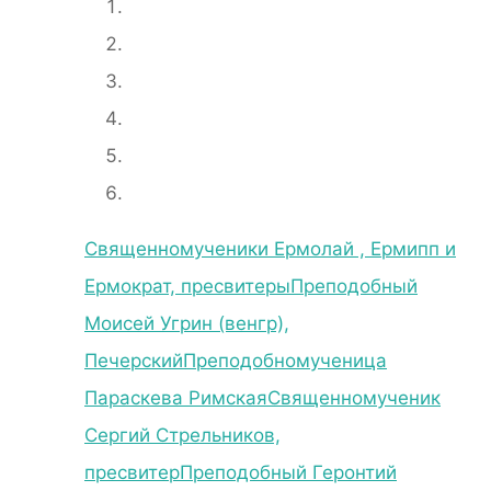
Священномученики Ермолай , Ермипп и
Ермократ, пресвитеры
Преподобный
Моисей Угрин (венгр),
Печерский
Преподобномученица
Параскева Римская
Священномученик
Сергий Стрельников,
пресвитер
Преподобный Геронтий