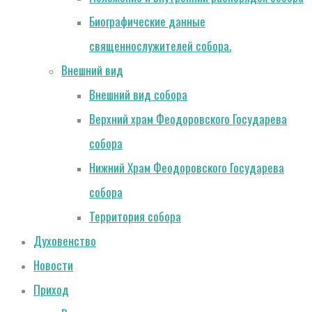
Биографические данные
священнослужителей собора.
Внешний вид
Внешний вид собора
Верхний храм Феодоровского Государева
собора
Нижний Храм Феодоровского Государева
собора
Территория собора
Духовенство
Новости
Приход