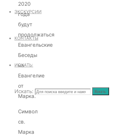
2020
ЭКСКУРСИИ
года
будут
продолжаться
КОНТАКТЫ
Евангельские
Беседы
ИСКАТЬ:
на
Евангелие
от
Искать:
Искать:
Марка.
Символ
св.
Марка