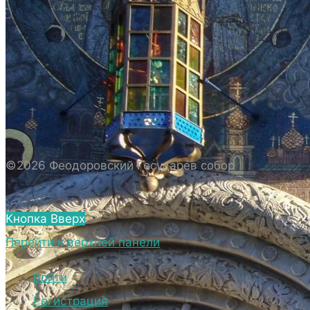
ИСТОРИЯ СОБОРА
ИСТОРИЯ ФЕОДОРОВСКОГО ГОСУДАРЕВА
СОБОРА
ПОЛОЖЕНИЕ И ВНУТРЕННИЙ
РАСПОРЯДОК СОБОРА
БИОГРАФИЧЕСКИЕ ДАННЫЕ
СВЯЩЕННОСЛУЖИТЕЛЕЙ СОБОРА.
©2026 Феодоровский Государев собор
ВНЕШНИЙ ВИД
ВНЕШНИЙ ВИД СОБОРА
Кнопка Вверх
ВЕРХНИЙ ХРАМ ФЕОДОРОВСКОГО
Перейти к верхней панели
ГОСУДАРЕВА СОБОРА
НИЖНИЙ ХРАМ ФЕОДОРОВСКОГО
Войти
ГОСУДАРЕВА СОБОРА
Регистрация