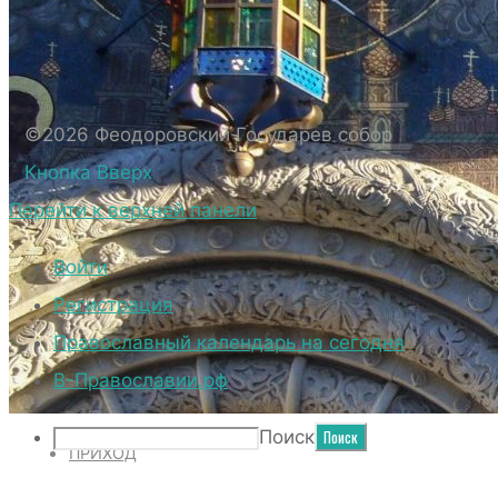
БИОГРАФИЧЕСКИЕ ДАННЫЕ СВЯЩЕННОС
ВНЕШНИЙ ВИД
ВНЕШНИЙ ВИД СОБОРА
ВЕРХНИЙ ХРАМ ФЕОДОРОВСКОГО ГОСУД
©2026 Феодоровский Государев собор
НИЖНИЙ ХРАМ ФЕОДОРОВСКОГО ГОСУД
Кнопка Вверх
ТЕРРИТОРИЯ СОБОРА
Перейти к верхней панели
ДУХОВЕНСТВО
Войти
Регистрация
Православный календарь на сегодня
НОВОСТИ
В-Православии.рф
Поиск
ПРИХОД