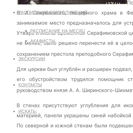
П
РАСПИСАНИЕ БОГОСЛУЖЕНИЙ
В. А. Покровского, пещерного храма в Ф
занимаемое место предназначалось для уст
РАСПИСАНИЕ НА МЕСЯЦ
Утварь и иконы временной Серафимовской це
АКАФИСТЫ
не менее, было решено перенести её в цело
сохранением престола преподобного Серафи
ЭКСКУРСИИ
Для церкви был углублён и расширен подва
его обустройством трудился помощник ст
КОНТАКТЫ
руководством князя А. А. Ширинского-Шихма
В стенах присутствуют углубления для ико
ИСКАТЬ:
материей, панели украшены синей набойкой
По северной и южной стенам были подвешен