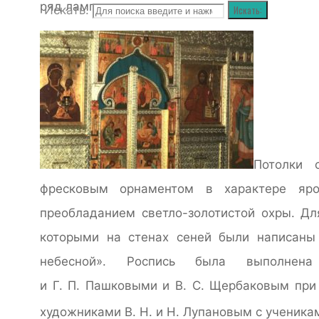
ряд лампад.
Искать:
Искать:
Потолки 
фресковым орнаментом в характере яро
преобладанием светло-золотистой охры. Дл
которыми на стенах сеней были написаны
небесной». Роспись была выполнена
и Г. П. Пашковыми и В. С. Щербаковым при
художниками В. Н. и Н. Лупановым с ученика