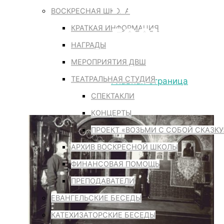
НИЖНИЙ 
ВОСКРЕСНАЯ ШКОЛА
ГОСУДАРЕ
КРАТКАЯ ИНФОРМАЦИЯ
НАГРАДЫ
МЕРОПРИЯТИЯ ДВШ
ТЕАТРАЛЬНАЯ СТУДИЯ
Главная страница
Нижний
СПЕКТАКЛИ
собора
КОНЦЕРТЫ
ПРОЕКТ «ВОЗЬМИ С СОБОЙ СКАЗКУ
АРХИВ ВОСКРЕСНОЙ ШКОЛЫ
ФИНАНСОВАЯ ПОМОЩЬ
ПРЕПОДАВАТЕЛИ
ЕВАНГЕЛЬСКИЕ БЕСЕДЫ
КАТЕХИЗАТОРСКИЕ БЕСЕДЫ