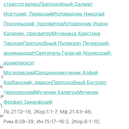
страстотерпец
Преподобный Далмат
Исетский, Пермский
Исповедник Николай
Понгильский, пресвитер
Исповедник Иоанн
Калинин, пресвитер
Мученица Христина
Тирская
Преподобный Поликарп Печерский,
архимандрит
Святитель Георгий (Конисский),
архиепископ
ты
Могилевский
Священномученик Алфей
 с
Корбанский, диакон
Преподобный Боголеп
и,
Черноярский
Мученик Капитон
Мученик
ди
Феофил Закинфский
П.
Лк.21:12–19, 2Кор.1:1-7, Мф.21:43–46,
ны
Рим.8:28–39, Ин.15:17–16:2, 2Кор.6:1-10,