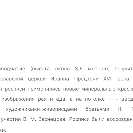
сводчатые (высота около 3,6 метров), покры
славской церкви Иоанна Предтечи XVII века
я росписи применялись новые минеральные краск
 изображения рая и ада, а на потолке — «твер
 художниками-живописцами братьями Н. 
 участии В. М. Васнецова. Росписи были воссозда
ми
.