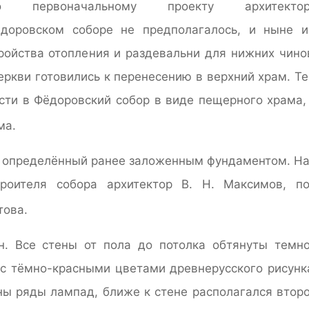
о первоначальному проекту архитектор
едоровском соборе не предполагалось, и ныне 
ройства отопления и раздевальни для нижних чино
ркви готовились к перенесению в верхний храм. Т
сти в Фёдоровский собор в виде пещерного храма,
ма
.
л, определённый ранее заложенным фундаментом. Н
роителя собора архитектор В. Н. Максимов, п
това
.
н. Все стены от пола до потолка обтянуты темн
 с тёмно-красными цветами древнерусского рисунк
ы ряды лампад, ближе к стене располагался втор