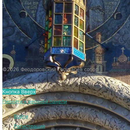
ИСТОРИЯ СОБОРА
ИСТОРИЯ ФЕОДОРОВСКОГО ГОСУДАРЕВА
СОБОРА
ПОЛОЖЕНИЕ И ВНУТРЕННИЙ
РАСПОРЯДОК СОБОРА
БИОГРАФИЧЕСКИЕ ДАННЫЕ
СВЯЩЕННОСЛУЖИТЕЛЕЙ СОБОРА.
©2026 Феодоровский Государев собор
ВНЕШНИЙ ВИД
ВНЕШНИЙ ВИД СОБОРА
Кнопка Вверх
ВЕРХНИЙ ХРАМ ФЕОДОРОВСКОГО
Перейти к верхней панели
ГОСУДАРЕВА СОБОРА
НИЖНИЙ ХРАМ ФЕОДОРОВСКОГО
Войти
ГОСУДАРЕВА СОБОРА
Регистрация