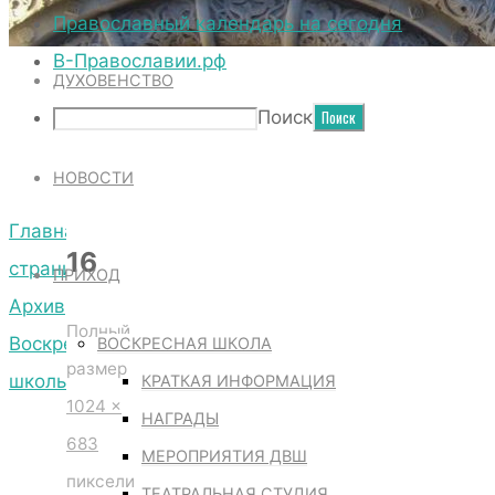
ТЕРРИТОРИЯ СОБОРА
Православный календарь на сегодня
В-Православии.рф
ДУХОВЕНСТВО
16
Поиск
НОВОСТИ
Главная
16
страница
ПРИХОД
Архив
Полный
Воскресной
ВОСКРЕСНАЯ ШКОЛА
размер
школы
КРАТКАЯ ИНФОРМАЦИЯ
1024 ×
16
НАГРАДЫ
683
МЕРОПРИЯТИЯ ДВШ
пиксели
ТЕАТРАЛЬНАЯ СТУДИЯ