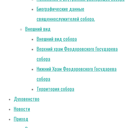
Биографические данные
священнослужителей собора.
Внешний вид
Внешний вид собора
Верхний храм Феодоровского Государева
собора
Нижний Храм Феодоровского Государева
собора
Территория собора
Духовенство
Новости
Приход