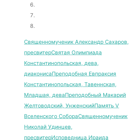
Священномученик Александр Сахаров,
пресвитер
Святая Олимпиада
Константинопольская, дева,
диакониса
Преподобная Евпраксия
Константинопольская, Тавеннская,
Младшая, дева
Преподобный Макарий
Желтоводский, Унженский
Память V
Вселенского Собора
Священномученик
Николай Удинцев,
пресвитер
Исповедница Ираида