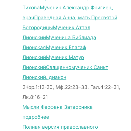
Тихова
Мученик Александр Фригиец,
врач
Праведная Анна, мать Пресвятой
Богородицы
Мученик Аттал
Лионский
Мученица Библиада
Лионская
Мученик Епагаф
Лионский
Мученик Матур
Лионский
Священномученик Санкт
Лионский, диакон
2Кор.1:12-20, Мф.22:23–33, Гал.4:22–31,
Лк.8:16–21
Мысли Феофана Затворника
подробнее
Полная версия православного