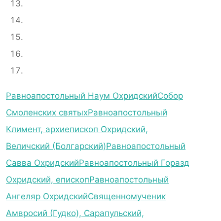
Равноапостольный Наум Охридский
Собор
Смоленских святых
Равноапостольный
Климент, архиепископ Охридский,
Величский (Болгарский)
Равноапостольный
Савва Охридский
Равноапостольный Горазд
Охридский, епископ
Равноапостольный
Ангеляр Охридский
Священномученик
Амвросий (Гудко), Сарапульский,