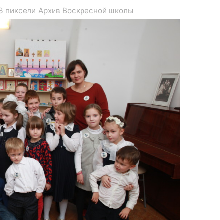
83
пиксели
Архив Воскресной школы