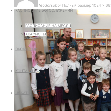
feodorsobor
Полный размер
1024 × 6
РАСПИСАНИЕ БОГОСЛУЖЕНИЙ
РАСПИСАНИЕ НА МЕСЯЦ
АКАФИСТЫ
ЭКСКУРСИИ
КОНТАКТЫ
ИСКАТЬ: