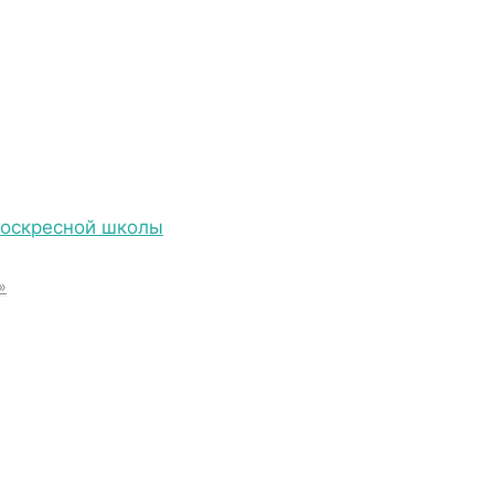
Воскресной школы
27
»