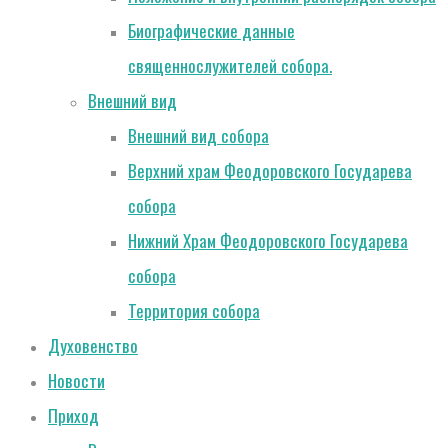
Биографические данные
священнослужителей собора.
Внешний вид
Внешний вид собора
Верхний храм Феодоровского Государева
собора
Нижний Храм Феодоровского Государева
собора
Территория собора
Духовенство
Новости
Приход