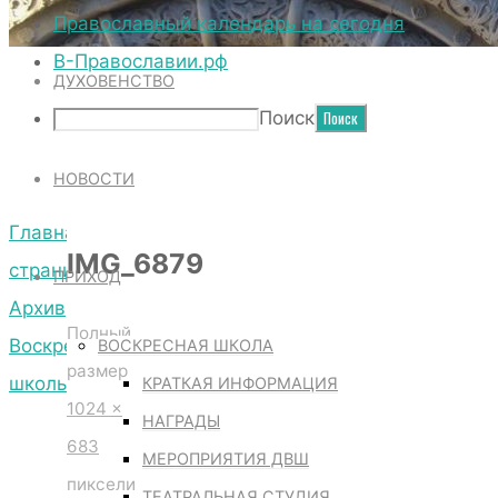
ТЕРРИТОРИЯ СОБОРА
Православный календарь на сегодня
В-Православии.рф
ДУХОВЕНСТВО
IMG_6879
Поиск
НОВОСТИ
Главная
IMG_6879
страница
ПРИХОД
Архив
Полный
Воскресной
ВОСКРЕСНАЯ ШКОЛА
размер
школы
КРАТКАЯ ИНФОРМАЦИЯ
1024 ×
IMG_6879
НАГРАДЫ
683
МЕРОПРИЯТИЯ ДВШ
пиксели
ТЕАТРАЛЬНАЯ СТУДИЯ