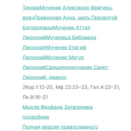
Тихова
Мученик Александр Фригиец,
врач
Праведная Анна, мать Пресвятой
Богородицы
Мученик Аттал
Лионский
Мученица Библиада
Лионская
Мученик Епагаф
Лионский
Мученик Матур
Лионский
Священномученик Санкт
Лионский, диакон
2Кор.1:12-20, Мф.22:23–33, Гал.4:22–31,
Лк.8:16–21
Мысли Феофана Затворника
подробнее
Полная версия православного