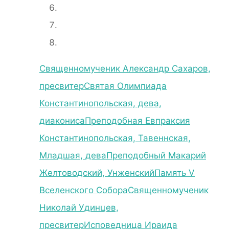
Священномученик Александр Сахаров,
пресвитер
Святая Олимпиада
Константинопольская, дева,
диакониса
Преподобная Евпраксия
Константинопольская, Тавеннская,
Младшая, дева
Преподобный Макарий
Желтоводский, Унженский
Память V
Вселенского Собора
Священномученик
Николай Удинцев,
пресвитер
Исповедница Ираида