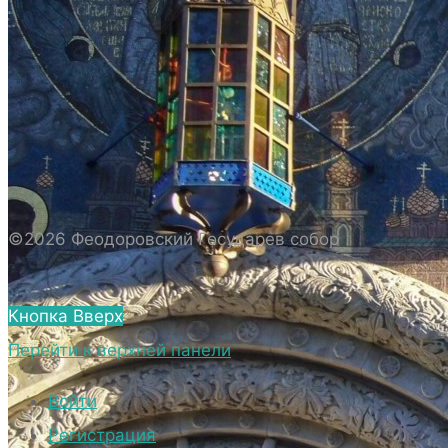
ИСТОРИЯ СОБОРА
ИСТОРИЯ ФЕОДОРОВСКОГО ГОСУДАРЕВА
СОБОРА
ПОЛОЖЕНИЕ И ВНУТРЕННИЙ
РАСПОРЯДОК СОБОРА
БИОГРАФИЧЕСКИЕ ДАННЫЕ
СВЯЩЕННОСЛУЖИТЕЛЕЙ СОБОРА.
©2026 Феодоровский Государев собор
ВНЕШНИЙ ВИД
ВНЕШНИЙ ВИД СОБОРА
Кнопка Вверх
ВЕРХНИЙ ХРАМ ФЕОДОРОВСКОГО
Перейти к верхней панели
ГОСУДАРЕВА СОБОРА
НИЖНИЙ ХРАМ ФЕОДОРОВСКОГО
Войти
ГОСУДАРЕВА СОБОРА
Регистрация