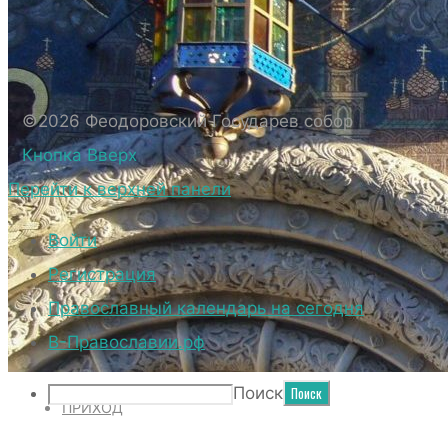
БИОГРАФИЧЕСКИЕ ДАННЫЕ СВЯЩЕННОС
ВНЕШНИЙ ВИД
ВНЕШНИЙ ВИД СОБОРА
ВЕРХНИЙ ХРАМ ФЕОДОРОВСКОГО ГОСУД
©2026 Феодоровский Государев собор
НИЖНИЙ ХРАМ ФЕОДОРОВСКОГО ГОСУД
Кнопка Вверх
ТЕРРИТОРИЯ СОБОРА
Перейти к верхней панели
ДУХОВЕНСТВО
Войти
Регистрация
Православный календарь на сегодня
НОВОСТИ
В-Православии.рф
Поиск
ПРИХОД