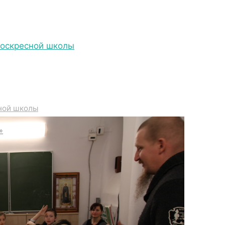
Воскресной школы
IMG_6886
ной школы
»