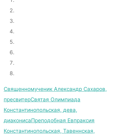
Священномученик Александр Сахаров,
пресвитер
Святая Олимпиада
Константинопольская, дева,
диакониса
Преподобная Евпраксия
Константинопольская, Тавеннская,