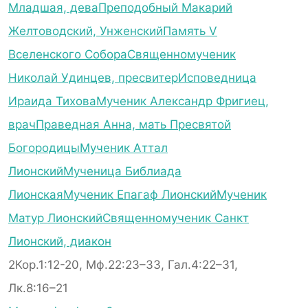
Младшая, дева
Преподобный Макарий
Желтоводский, Унженский
Память V
Вселенского Собора
Священномученик
Николай Удинцев, пресвитер
Исповедница
Ираида Тихова
Мученик Александр Фригиец,
врач
Праведная Анна, мать Пресвятой
Богородицы
Мученик Аттал
Лионский
Мученица Библиада
Лионская
Мученик Епагаф Лионский
Мученик
Матур Лионский
Священномученик Санкт
Лионский, диакон
2Кор.1:12-20, Мф.22:23–33, Гал.4:22–31,
Лк.8:16–21