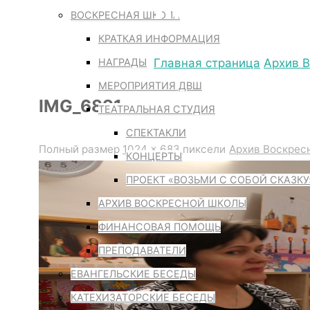
IMG_6891
ВОСКРЕСНАЯ ШКОЛА
КРАТКАЯ ИНФОРМАЦИЯ
НАГРАДЫ
Главная страница
Архив 
МЕРОПРИЯТИЯ ДВШ
IMG_6891
ТЕАТРАЛЬНАЯ СТУДИЯ
СПЕКТАКЛИ
Полный размер
1024 × 683
пиксели
Архив Воскрес
КОНЦЕРТЫ
ПРОЕКТ «ВОЗЬМИ С СОБОЙ СКАЗКУ
АРХИВ ВОСКРЕСНОЙ ШКОЛЫ
ФИНАНСОВАЯ ПОМОЩЬ
ПРЕПОДАВАТЕЛИ
ЕВАНГЕЛЬСКИЕ БЕСЕДЫ
КАТЕХИЗАТОРСКИЕ БЕСЕДЫ