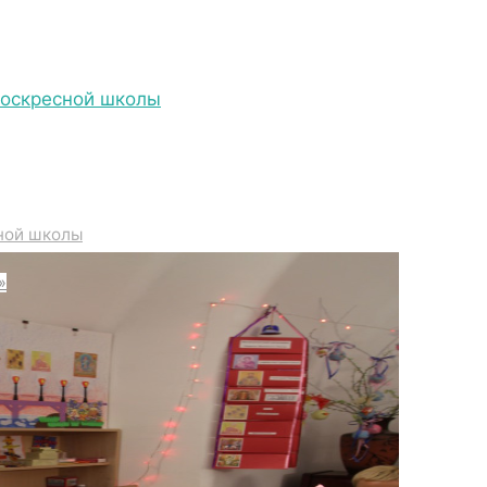
Воскресной школы
IMG_6891
ной школы
»