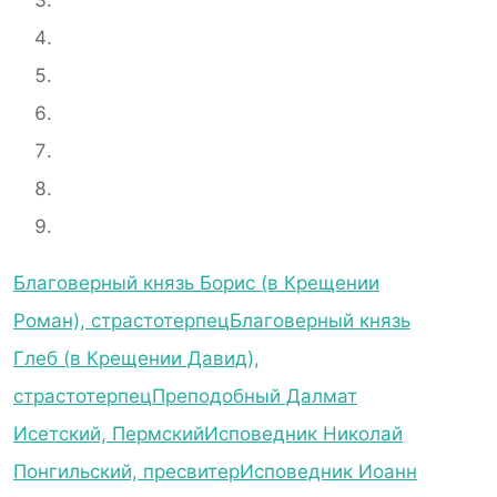
Благоверный князь Борис (в Крещении
Роман), страстотерпец
Благоверный князь
Глеб (в Крещении Давид),
страстотерпец
Преподобный Далмат
Исетский, Пермский
Исповедник Николай
Понгильский, пресвитер
Исповедник Иоанн