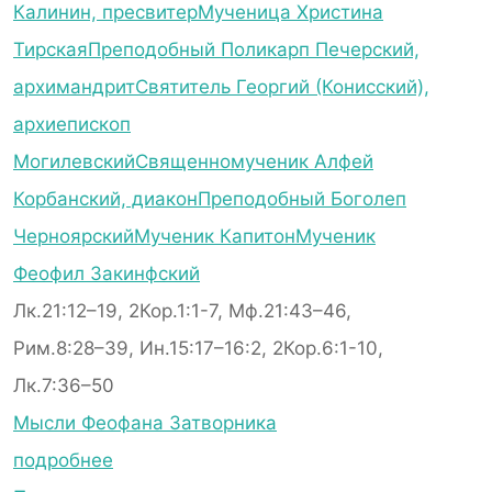
Калинин, пресвитер
Мученица Христина
Тирская
Преподобный Поликарп Печерский,
архимандрит
Святитель Георгий (Конисский),
архиепископ
Могилевский
Священномученик Алфей
Корбанский, диакон
Преподобный Боголеп
Черноярский
Мученик Капитон
Мученик
Феофил Закинфский
Лк.21:12–19, 2Кор.1:1-7, Мф.21:43–46,
Рим.8:28–39, Ин.15:17–16:2, 2Кор.6:1-10,
Лк.7:36–50
Мысли Феофана Затворника
подробнее