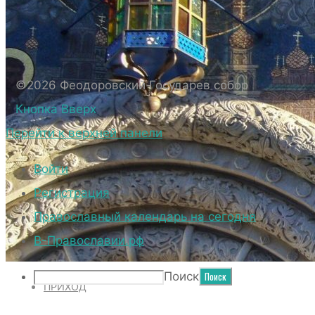
БИОГРАФИЧЕСКИЕ ДАННЫЕ СВЯЩЕННОС
ВНЕШНИЙ ВИД
ВНЕШНИЙ ВИД СОБОРА
ВЕРХНИЙ ХРАМ ФЕОДОРОВСКОГО ГОСУД
©2026 Феодоровский Государев собор
НИЖНИЙ ХРАМ ФЕОДОРОВСКОГО ГОСУД
Кнопка Вверх
ТЕРРИТОРИЯ СОБОРА
Перейти к верхней панели
ДУХОВЕНСТВО
Войти
Регистрация
Православный календарь на сегодня
НОВОСТИ
В-Православии.рф
Поиск
ПРИХОД