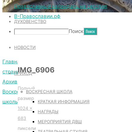
ТЕРРИТОРИЯ СОБОРА
Православный календарь на сегодня
В-Православии.рф
ДУХОВЕНСТВО
IMG_6906
Поиск
НОВОСТИ
Главная
IMG_6906
страница
ПРИХОД
Архив
Полный
Воскресной
ВОСКРЕСНАЯ ШКОЛА
размер
школы
КРАТКАЯ ИНФОРМАЦИЯ
1024 ×
IMG_6906
НАГРАДЫ
683
МЕРОПРИЯТИЯ ДВШ
пиксели
ТЕАТРАЛЬНАЯ СТУДИЯ