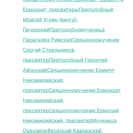
Ермократ, пресвитеры
Преподобный
Моисей Угрин (венгр),
Печерский
Преподобномученица
Параскева Римская
Священномученик
Сергий Стрельников,
пресвитер
Преподобный Геронтий
Афонский
Священномученик Ермипп
Никомидийский,
пресвитер
Священномученик Ермократ
Никомидийский,
пресвитер
Священномученик Ермолай
Никомидийский, пресвитер
Мученица
Ореозила
Феодосий Кавказский,