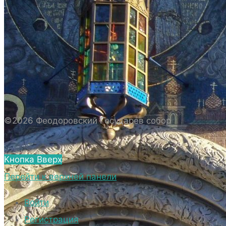
ИСТОРИЯ СОБОРА
ИСТОРИЯ ФЕОДОРОВСКОГО ГОСУДАРЕВА
СОБОРА
ПОЛОЖЕНИЕ И ВНУТРЕННИЙ
РАСПОРЯДОК СОБОРА
БИОГРАФИЧЕСКИЕ ДАННЫЕ
СВЯЩЕННОСЛУЖИТЕЛЕЙ СОБОРА.
©2026 Феодоровский Государев собор
ВНЕШНИЙ ВИД
ВНЕШНИЙ ВИД СОБОРА
Кнопка Вверх
ВЕРХНИЙ ХРАМ ФЕОДОРОВСКОГО
Перейти к верхней панели
ГОСУДАРЕВА СОБОРА
НИЖНИЙ ХРАМ ФЕОДОРОВСКОГО
Войти
ГОСУДАРЕВА СОБОРА
Регистрация