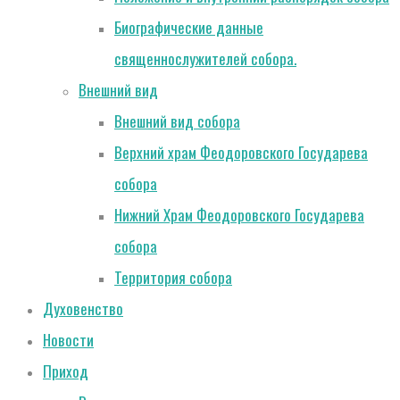
Биографические данные
священнослужителей собора.
Внешний вид
Внешний вид собора
Верхний храм Феодоровского Государева
собора
Нижний Храм Феодоровского Государева
собора
Территория собора
Духовенство
Новости
Приход