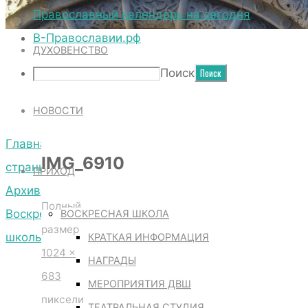
ТЕРРИТОРИЯ СОБОРА
Православный календарь на сегодня
В-Православии.рф
ДУХОВЕНСТВО
IMG_6910
Поиск
НОВОСТИ
Главная
IMG_6910
страница
ПРИХОД
Архив
Полный
Воскресной
ВОСКРЕСНАЯ ШКОЛА
размер
школы
КРАТКАЯ ИНФОРМАЦИЯ
1024 ×
IMG_6910
НАГРАДЫ
683
МЕРОПРИЯТИЯ ДВШ
пиксели
ТЕАТРАЛЬНАЯ СТУДИЯ