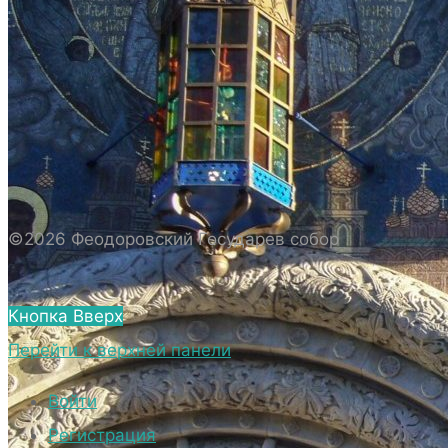
ИСТОРИЯ СОБОРА
ИСТОРИЯ ФЕОДОРОВСКОГО ГОСУДАРЕВА
СОБОРА
ПОЛОЖЕНИЕ И ВНУТРЕННИЙ
РАСПОРЯДОК СОБОРА
БИОГРАФИЧЕСКИЕ ДАННЫЕ
СВЯЩЕННОСЛУЖИТЕЛЕЙ СОБОРА.
©2026 Феодоровский Государев собор
ВНЕШНИЙ ВИД
ВНЕШНИЙ ВИД СОБОРА
Кнопка Вверх
ВЕРХНИЙ ХРАМ ФЕОДОРОВСКОГО
Перейти к верхней панели
ГОСУДАРЕВА СОБОРА
НИЖНИЙ ХРАМ ФЕОДОРОВСКОГО
Войти
ГОСУДАРЕВА СОБОРА
Регистрация