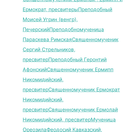
Ермократ, пресвитеры
Преподобный
Моисей Угрин (венгр),
Печерский
Преподобномученица
Параскева Римская
Священномученик
Сергий Стрельников,
пресвитер
Преподобный Геронтий
Афонский
Священномученик Ермипп
Никомидийский,
пресвитер
Священномученик Ермократ
Никомидийский,
пресвитер
Священномученик Ермолай
Никомидийский, пресвитер
Мученица
Ореозила
Феодосий Кавказский,