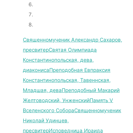
Священномученик Александр Сахаров,
пресвитер
Святая Олимпиада
Константинопольская, дева,
диакониса
Преподобная Евпраксия
Константинопольская, Тавеннская,
Младшая, дева
Преподобный Макарий
Желтоводский, Унженский
Память V
Вселенского Собора
Священномученик
Николай Удинцев,
пресвитер
Исповедница Ираида