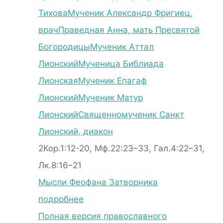
Тихова
Мученик Александр Фригиец,
врач
Праведная Анна, мать Пресвятой
Богородицы
Мученик Аттал
Лионский
Мученица Библиада
Лионская
Мученик Епагаф
Лионский
Мученик Матур
Лионский
Священномученик Санкт
Лионский, диакон
2Кор.1:12-20, Мф.22:23–33, Гал.4:22–31,
Лк.8:16–21
Мысли Феофана Затворника
подробнее
Полная версия православного