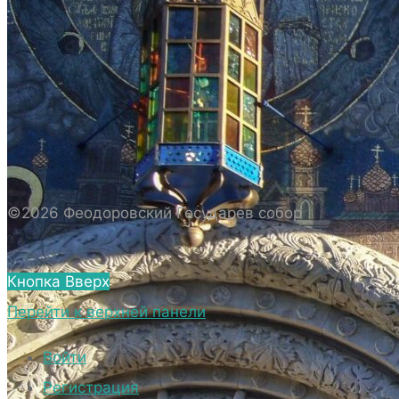
ИСТОРИЯ СОБОРА
ИСТОРИЯ ФЕОДОРОВСКОГО ГОСУДАРЕВА
СОБОРА
ПОЛОЖЕНИЕ И ВНУТРЕННИЙ
РАСПОРЯДОК СОБОРА
БИОГРАФИЧЕСКИЕ ДАННЫЕ
СВЯЩЕННОСЛУЖИТЕЛЕЙ СОБОРА.
©2026 Феодоровский Государев собор
ВНЕШНИЙ ВИД
ВНЕШНИЙ ВИД СОБОРА
Кнопка Вверх
ВЕРХНИЙ ХРАМ ФЕОДОРОВСКОГО
Перейти к верхней панели
ГОСУДАРЕВА СОБОРА
НИЖНИЙ ХРАМ ФЕОДОРОВСКОГО
Войти
ГОСУДАРЕВА СОБОРА
Регистрация