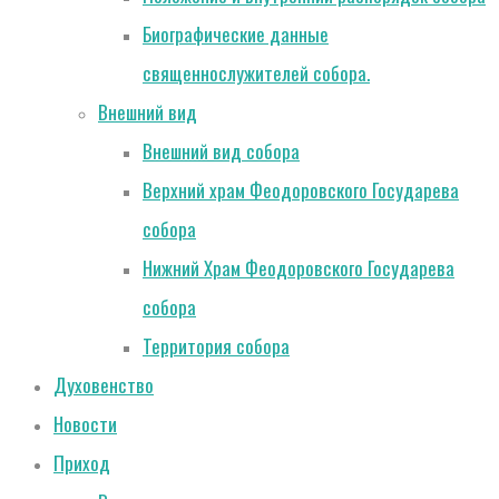
Биографические данные
священнослужителей собора.
Внешний вид
Внешний вид собора
Верхний храм Феодоровского Государева
собора
Нижний Храм Феодоровского Государева
собора
Территория собора
Духовенство
Новости
Приход