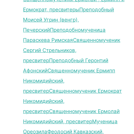
Ермократ, пресвитеры
Преподобный
Моисей Угрин (венгр),
Печерский
Преподобномученица
Параскева Римская
Священномученик
Сергий Стрельников,
пресвитер
Преподобный Геронтий
Афонский
Священномученик Ермипп
Никомидийский,
пресвитер
Священномученик Ермократ
Никомидийский,
пресвитер
Священномученик Ермолай
Никомидийский, пресвитер
Мученица
Ореозила
Феодосий Кавказский,