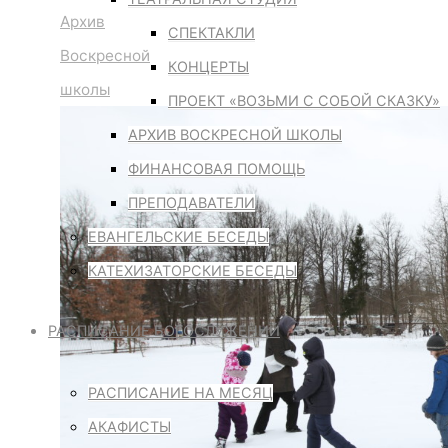
Архив
СПЕКТАКЛИ
Воскресной
КОНЦЕРТЫ
школы
ПРОЕКТ «ВОЗЬМИ С СОБОЙ СКАЗКУ»
АРХИВ ВОСКРЕСНОЙ ШКОЛЫ
ФИНАНСОВАЯ ПОМОЩЬ
ПРЕПОДАВАТЕЛИ
ЕВАНГЕЛЬСКИЕ БЕСЕДЫ
КАТЕХИЗАТОРСКИЕ БЕСЕДЫ
РАСПИСАНИЕ БОГОСЛУЖЕНИЙ
РАСПИСАНИЕ НА МЕСЯЦ
АКАФИСТЫ