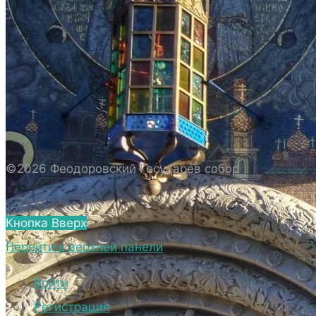
ИСТОРИЯ СОБОРА
ИСТОРИЯ ФЕОДОРОВСКОГО ГОСУДАРЕВА
СОБОРА
ПОЛОЖЕНИЕ И ВНУТРЕННИЙ
РАСПОРЯДОК СОБОРА
БИОГРАФИЧЕСКИЕ ДАННЫЕ
СВЯЩЕННОСЛУЖИТЕЛЕЙ СОБОРА.
©2026 Феодоровский Государев собор
ВНЕШНИЙ ВИД
ВНЕШНИЙ ВИД СОБОРА
Кнопка Вверх
ВЕРХНИЙ ХРАМ ФЕОДОРОВСКОГО
Перейти к верхней панели
ГОСУДАРЕВА СОБОРА
НИЖНИЙ ХРАМ ФЕОДОРОВСКОГО
Войти
ГОСУДАРЕВА СОБОРА
Регистрация