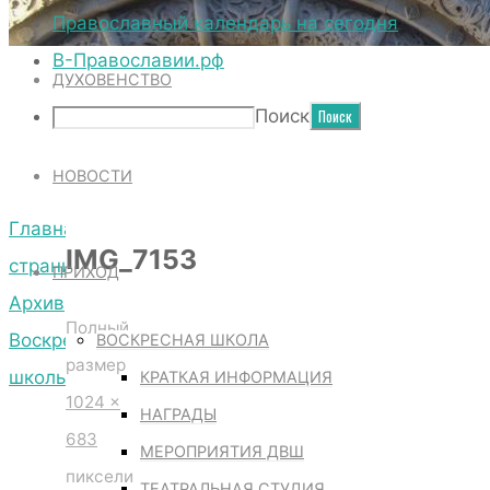
ТЕРРИТОРИЯ СОБОРА
Православный календарь на сегодня
В-Православии.рф
ДУХОВЕНСТВО
IMG_7153
Поиск
НОВОСТИ
Главная
IMG_7153
страница
ПРИХОД
Архив
Полный
Воскресной
ВОСКРЕСНАЯ ШКОЛА
размер
школы
КРАТКАЯ ИНФОРМАЦИЯ
1024 ×
IMG_7153
НАГРАДЫ
683
МЕРОПРИЯТИЯ ДВШ
пиксели
ТЕАТРАЛЬНАЯ СТУДИЯ