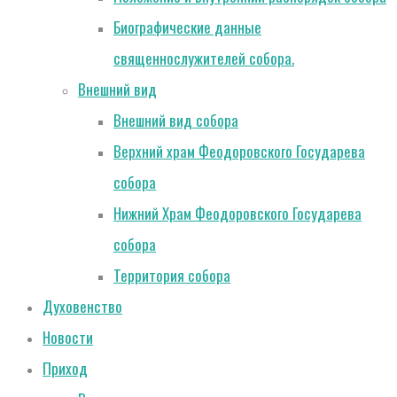
Биографические данные
священнослужителей собора.
Внешний вид
Внешний вид собора
Верхний храм Феодоровского Государева
собора
Нижний Храм Феодоровского Государева
собора
Территория собора
Духовенство
Новости
Приход