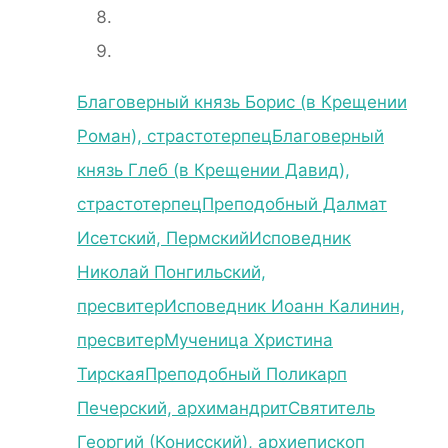
Благоверный князь Борис (в Крещении
Роман), страстотерпец
Благоверный
князь Глеб (в Крещении Давид),
страстотерпец
Преподобный Далмат
Исетский, Пермский
Исповедник
Николай Понгильский,
пресвитер
Исповедник Иоанн Калинин,
пресвитер
Мученица Христина
Тирская
Преподобный Поликарп
Печерский, архимандрит
Святитель
Георгий (Конисский), архиепископ