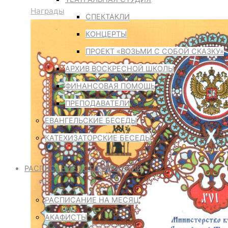
Награды
СПЕКТАКЛИ
КОНЦЕРТЫ
ПРОЕКТ «ВОЗЬМИ С СОБОЙ СКАЗКУ»
АРХИВ ВОСКРЕСНОЙ ШКОЛЫ
ФИНАНСОВАЯ ПОМОЩЬ
ПРЕПОДАВАТЕЛИ
ЕВАНГЕЛЬСКИЕ БЕСЕДЫ
КАТЕХИЗАТОРСКИЕ БЕСЕДЫ
РАСПИСАНИЕ БОГОСЛУЖЕНИЙ
РАСПИСАНИЕ НА МЕСЯЦ
АКАФИСТЫ