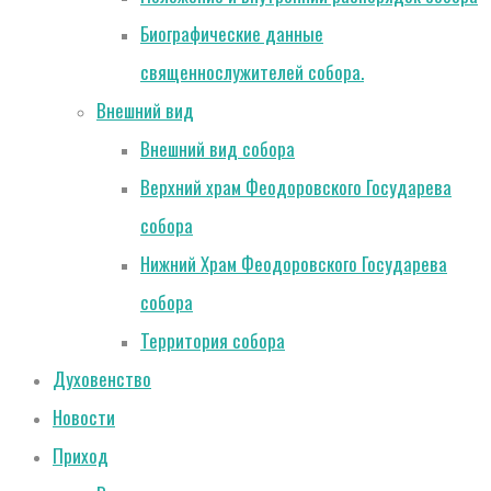
Биографические данные
священнослужителей собора.
Внешний вид
Внешний вид собора
Верхний храм Феодоровского Государева
собора
Нижний Храм Феодоровского Государева
собора
Территория собора
Духовенство
Новости
Приход