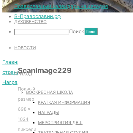
ТЕРРИТОРИЯ СОБОРА
Православный календарь на сегодня
В-Православии.рф
ДУХОВЕНСТВО
SCANIMAGE229
Поиск
НОВОСТИ
Главная
ScanImage229
страница
ПРИХОД
Награды
Полный
ScanImage229
ВОСКРЕСНАЯ ШКОЛА
размер
КРАТКАЯ ИНФОРМАЦИЯ
698 ×
НАГРАДЫ
1024
МЕРОПРИЯТИЯ ДВШ
пиксели
ТЕАТРАЛЬНАЯ СТУДИЯ