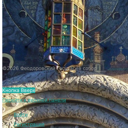
ИСТОРИЯ СОБОРА
ИСТОРИЯ ФЕОДОРОВСКОГО ГОСУДАРЕВА
СОБОРА
ПОЛОЖЕНИЕ И ВНУТРЕННИЙ
РАСПОРЯДОК СОБОРА
БИОГРАФИЧЕСКИЕ ДАННЫЕ
СВЯЩЕННОСЛУЖИТЕЛЕЙ СОБОРА.
©2026 Феодоровский Государев собор
ВНЕШНИЙ ВИД
ВНЕШНИЙ ВИД СОБОРА
Кнопка Вверх
ВЕРХНИЙ ХРАМ ФЕОДОРОВСКОГО
Перейти к верхней панели
ГОСУДАРЕВА СОБОРА
НИЖНИЙ ХРАМ ФЕОДОРОВСКОГО
Войти
ГОСУДАРЕВА СОБОРА
Регистрация