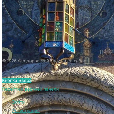
ИСТОРИЯ СОБОРА
ИСТОРИЯ ФЕОДОРОВСКОГО ГОСУДАРЕВА
СОБОРА
ПОЛОЖЕНИЕ И ВНУТРЕННИЙ
РАСПОРЯДОК СОБОРА
БИОГРАФИЧЕСКИЕ ДАННЫЕ
СВЯЩЕННОСЛУЖИТЕЛЕЙ СОБОРА.
©2026 Феодоровский Государев собор
ВНЕШНИЙ ВИД
ВНЕШНИЙ ВИД СОБОРА
Кнопка Вверх
ВЕРХНИЙ ХРАМ ФЕОДОРОВСКОГО
Перейти к верхней панели
ГОСУДАРЕВА СОБОРА
НИЖНИЙ ХРАМ ФЕОДОРОВСКОГО
Войти
ГОСУДАРЕВА СОБОРА
Регистрация