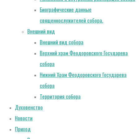
Биографические данные
священнослужителей собора.
Внешний вид
Внешний вид собора
Верхний храм Феодоровского Государева
собора
Нижний Храм Феодоровского Государева
собора
Территория собора
Духовенство
Новости
Приход