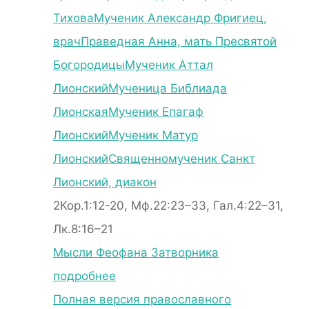
Тихова
Мученик Александр Фригиец,
врач
Праведная Анна, мать Пресвятой
Богородицы
Мученик Аттал
Лионский
Мученица Библиада
Лионская
Мученик Епагаф
Лионский
Мученик Матур
Лионский
Священномученик Санкт
Лионский, диакон
2Кор.1:12-20, Мф.22:23–33, Гал.4:22–31,
Лк.8:16–21
Мысли Феофана Затворника
подробнее
Полная версия православного