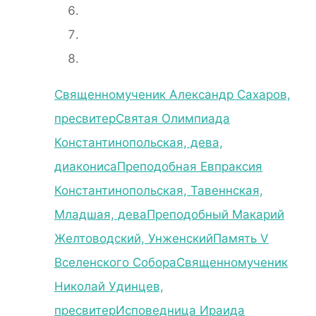
Священномученик Александр Сахаров,
пресвитер
Святая Олимпиада
Константинопольская, дева,
диакониса
Преподобная Евпраксия
Константинопольская, Тавеннская,
Младшая, дева
Преподобный Макарий
Желтоводский, Унженский
Память V
Вселенского Собора
Священномученик
Николай Удинцев,
пресвитер
Исповедница Ираида