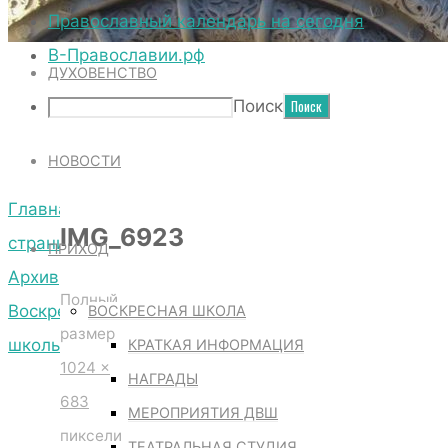
ТЕРРИТОРИЯ СОБОРА
Православный календарь на сегодня
В-Православии.рф
ДУХОВЕНСТВО
IMG_6923
Поиск
НОВОСТИ
Главная
IMG_6923
страница
ПРИХОД
Архив
Полный
Воскресной
ВОСКРЕСНАЯ ШКОЛА
размер
школы
КРАТКАЯ ИНФОРМАЦИЯ
1024 ×
IMG_6923
НАГРАДЫ
683
МЕРОПРИЯТИЯ ДВШ
пиксели
ТЕАТРАЛЬНАЯ СТУДИЯ