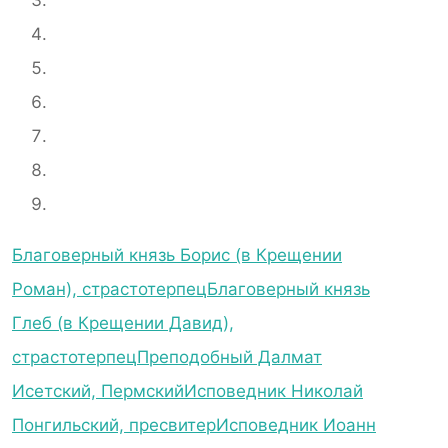
Благоверный князь Борис (в Крещении
Роман), страстотерпец
Благоверный князь
Глеб (в Крещении Давид),
страстотерпец
Преподобный Далмат
Исетский, Пермский
Исповедник Николай
Понгильский, пресвитер
Исповедник Иоанн