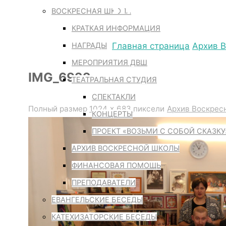
IMG_6922
ВОСКРЕСНАЯ ШКОЛА
КРАТКАЯ ИНФОРМАЦИЯ
НАГРАДЫ
Главная страница
Архив 
МЕРОПРИЯТИЯ ДВШ
IMG_6922
ТЕАТРАЛЬНАЯ СТУДИЯ
СПЕКТАКЛИ
Полный размер
1024 × 683
пиксели
Архив Воскрес
КОНЦЕРТЫ
ПРОЕКТ «ВОЗЬМИ С СОБОЙ СКАЗКУ
АРХИВ ВОСКРЕСНОЙ ШКОЛЫ
ФИНАНСОВАЯ ПОМОЩЬ
ПРЕПОДАВАТЕЛИ
ЕВАНГЕЛЬСКИЕ БЕСЕДЫ
КАТЕХИЗАТОРСКИЕ БЕСЕДЫ