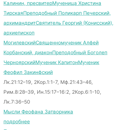
Калинин, пресвитер
Мученица Христина
Тирская
Преподобный Поликарп Печерский,
архимандрит
Святитель Георгий (Конисский),
архиепископ
Могилевский
Священномученик Алфей
Корбанский, диакон
Преподобный Боголеп
Черноярский
Мученик Капитон
Мученик
Феофил Закинфский
Лк.21:12–19, 2Кор.1:1-7, Мф.21:43–46,
Рим.8:28–39, Ин.15:17–16:2, 2Кор.6:1-10,
Лк.7:36–50
Мысли Феофана Затворника
подробнее