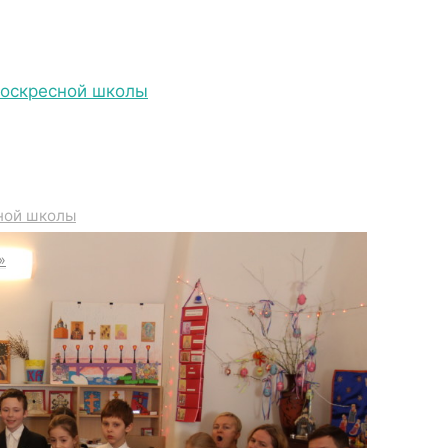
Воскресной школы
IMG_6922
ной школы
»