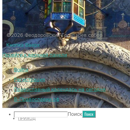
БИОГРАФИЧЕСКИЕ ДАННЫЕ СВЯЩЕННОС
ВНЕШНИЙ ВИД
ВНЕШНИЙ ВИД СОБОРА
ВЕРХНИЙ ХРАМ ФЕОДОРОВСКОГО ГОСУД
©2026 Феодоровский Государев собор
НИЖНИЙ ХРАМ ФЕОДОРОВСКОГО ГОСУД
Кнопка Вверх
ТЕРРИТОРИЯ СОБОРА
Перейти к верхней панели
ДУХОВЕНСТВО
Войти
Регистрация
Православный календарь на сегодня
НОВОСТИ
В-Православии.рф
Поиск
ПРИХОД